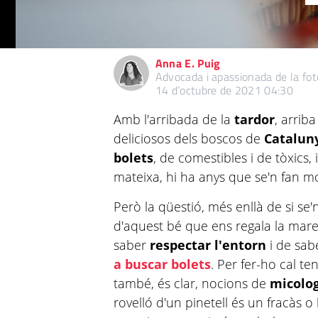
Anna E. Puig
Advocada i apassionada de la foto
14 d’octubre de 2021 04:30
Amb l'arribada de la
tardor
, arrib
deliciosos dels boscos de
Catalun
bolets
, de comestibles i de tòxics,
mateixa, hi ha anys que se'n fan mol
Però la qüestió, més enllà de si se'
d'aquest bé que ens regala la mare 
saber
respectar l'entorn
i de sab
a buscar bolets
. Per fer-ho cal t
també, és clar, nocions de
micolo
rovelló d'un pinetell és un fracàs 