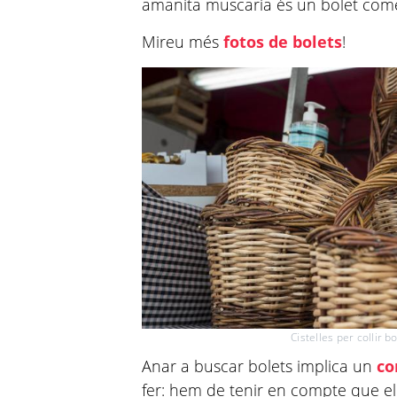
amanita muscaria és un bolet comest
Mireu més
fotos de bolets
!
Cistelles per collir b
Anar a buscar bolets implica un
co
fer: hem de tenir en compte que e