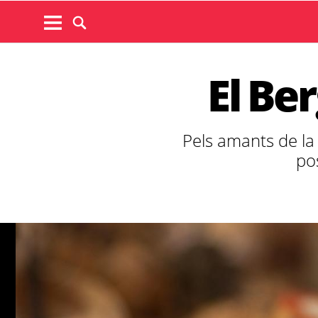
El Be
Pels amants de la
pos