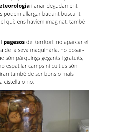
teorologia
i anar degudament
e ens podem allargar badant buscant
 del què ens havíem imaginat, també
i
pagesos
del territori: no aparcar el
a de la seva maquinària, no posar-
e són pàrquings gegants i gratuïts,
 no espatllar camps ni cultius són
giran també de ser bons o mals
 cistella o no.