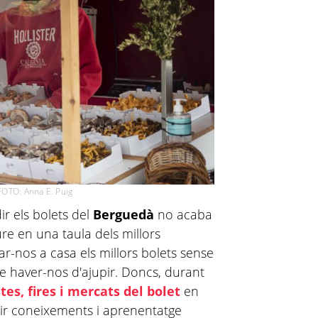
 FOTO: Anna E. Puig
ir els bolets del
Berguedà
no acaba
re en una taula dels millors
-nos a casa els millors bolets sense
se haver-nos d'ajupir. Doncs, durant
tes, fires i mercats del bolet
en
rir coneixements i aprenentatge