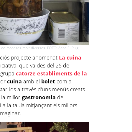
ts de maneres molt diverses. FOTO: Anna E. Puig
iciós projecte anomenat
La cuina
iciativa, que va des del 25 de
 agrupa
catorze establiments de la
lor
cuina
amb el
bolet
com a
tar-los a través d'uns menús creats
la millor
gastronomia
de
 a la taula mitjançant els millors
imaginar.