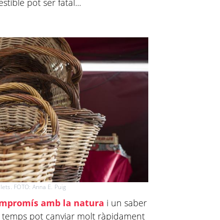
ible pot ser fatal...
olets. FOTO: Anna E. Puig
mpromís amb la natura
i un saber
l temps pot canviar molt ràpidament