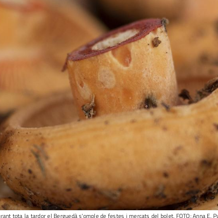
rant tota la tardor el Berguedà s'omple de festes i mercats del bolet. FOTO: Anna E. P