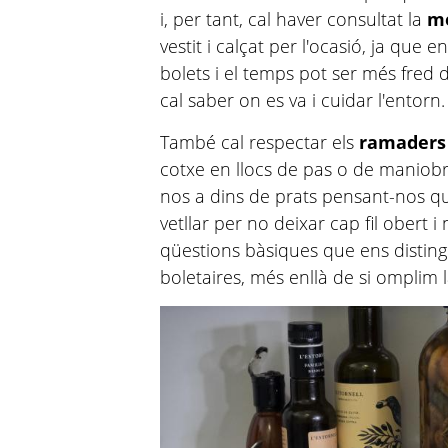
i, per tant, cal haver consultat la
me
vestit i calçat per l'ocasió, ja qu
bolets i el temps pot ser més fred
cal saber on es va i cuidar l'entorn.
També cal respectar els
ramaders
cotxe en llocs de pas o de maniobr
nos a dins de prats pensant-nos qu
vetllar per no deixar cap fil obert i
qüestions bàsiques que ens distin
boletaires, més enllà de si omplim la