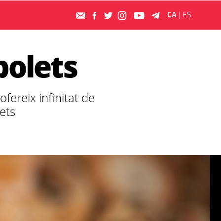
CA
|
ES
bolets
ereix infinitat de
lets