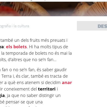
DE
grafia i la cultura
a també un dels fruits més preuats i
ya
:
els bolets
. Hi ha molts tipus de
 i la temporada de bolets no és mai la
ts, d'altres que no se'n fan...
n fan o no se'n fan, és saber gaudir
Terra i, és clar, també es tracta de
er a què ens atenem si decidim
anar
enir coneixement del
territori
i
gia
, ja que no saber distingir un
o bé pensar-se que una