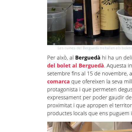
Les cuines del Berguedà treballen els bole
Per això, al
Berguedà
hi ha un del
del bolet al Berguedà
. Aquesta in
setembre fins al 15 de novembre,
comarca
que ofereixen la seva mil
protagonista i que permeten degus
expressament per poder gaudir de 
proximitat i que apropen el territori
productes locals que ens puguem 