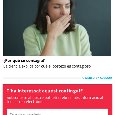
¿Por qué se contagia?
La ciencia explica por qué el bostezo es contagioso
POWERED BY ADDOOR
T'ha interessat aquest contingut?
Subscriu-te al nostre butlletí i rebràs més informació al
teu correu electrònic