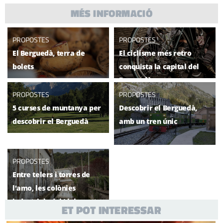
MÉS INFORMACIÓ
PROPOSTES
PROPOSTES
El Berguedà, terra de
El ciclisme més retro
bolets
conquista la capital del
Berguedà
PROPOSTES
PROPOSTES
5 curses de muntanya per
Descobrir el Berguedà,
descobrir el Berguedà
amb un tren únic
PROPOSTES
Entre telers i torres de
l'amo, les colònies
industrials del Llobregat
ET POT INTERESSAR