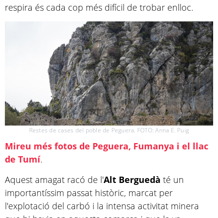
respira és cada cop més difícil de trobar enlloc.
Restes de cases del poble de Peguera. FOTO: Anna E. Puig
Mireu més fotos de Peguera, Fumanya i el llac
de Tumí
.
Aquest amagat racó de l'
Alt Berguedà
té un
importantíssim passat històric, marcat per
l'explotació del carbó i la intensa activitat minera