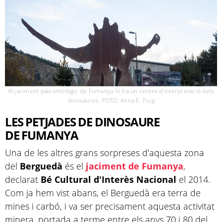
Al jaciment paleontològic de Fumanya hi ha un centre d'interpretació dels
dinosaures. FOTO: Anna E. Puig
LES PETJADES DE DINOSAURE
DE FUMANYA
Una de les altres grans sorpreses d'aquesta zona
del
Berguedà
és el
jaciment de Fumanya
,
declarat
Bé Cultural d'Interès Nacional
el 2014.
Com ja hem vist abans, el Berguedà era terra de
mines i carbó, i va ser precisament aquesta activitat
minera, portada a terme entre els anys 70 i 80 del