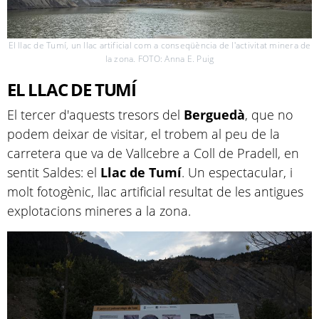
El llac de Tumí, un llac artificial com a conseqüència de l'activitat minera de
la zona. FOTO: Anna E. Puig
EL LLAC DE TUMÍ
El tercer d'aquests tresors del
Berguedà
, que no
podem deixar de visitar, el trobem al peu de la
carretera que va de Vallcebre a Coll de Pradell, en
sentit Saldes: el
Llac de Tumí
. Un espectacular, i
molt fotogènic, llac artificial resultat de les antigues
explotacions mineres a la zona.