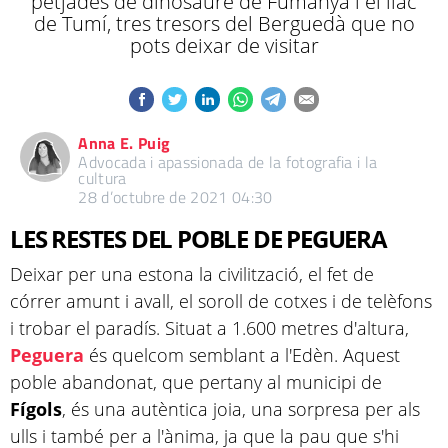
petjades de dinosaure de Fumanya i el llac
de Tumí, tres tresors del Berguedà que no
pots deixar de visitar
Anna E. Puig
Advocada i apassionada de la fotografia i la
cultura
28 d’octubre de 2021 04:30
LES RESTES DEL POBLE DE PEGUERA
Deixar per una estona la civilització, el fet de
córrer amunt i avall, el soroll de cotxes i de telèfons
i trobar el paradís. Situat a 1.600 metres d'altura,
Peguera
és quelcom semblant a l'Edèn. Aquest
poble abandonat, que pertany al municipi de
Fígols
, és una autèntica joia, una sorpresa per als
ulls i també per a l'ànima, ja que la pau que s'hi