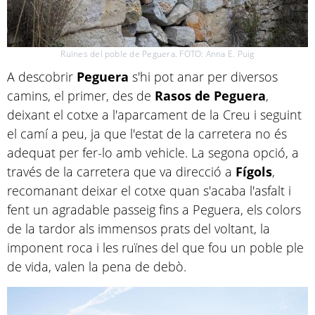
Ruïnes del poble de Peguera. FOTO: Anna E. Puig
A descobrir
Peguera
s'hi pot anar per diversos
camins, el primer, des de
Rasos de Peguera
,
deixant el cotxe a l'aparcament de la Creu i seguint
el camí a peu, ja que l'estat de la carretera no és
adequat per fer-lo amb vehicle. La segona opció, a
través de la carretera que va direcció a
Fígols
,
recomanant deixar el cotxe quan s'acaba l'asfalt i
fent un agradable passeig fins a Peguera, els colors
de la tardor als immensos prats del voltant, la
imponent roca i les ruïnes del que fou un poble ple
de vida, valen la pena de debò.