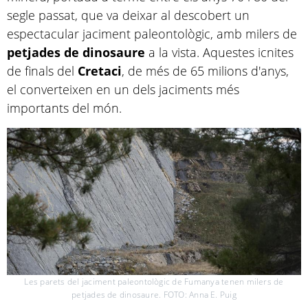
segle passat, que va deixar al descobert un
espectacular jaciment paleontològic, amb milers de
petjades de dinosaure
a la vista. Aquestes icnites
de finals del
Cretaci
, de més de 65 milions d'anys,
el converteixen en un dels jaciments més
importants del món.
Les parets del jaciment paleontològic de Fumanya tenen milers de
petjades de dinosaure. FOTO: Anna E. Puig