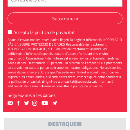
Subscriure'm
Accepto la
política de privacitat
Abans d'enviar-nos les teves dades llegeix la següent informació INFORMACIÓ
BÀSICA SOBRE PROTECCIÓ DE DADES Responsable del tractament:
TOTMEDIA COMUNICACIÓ, S.L. Finalitat del tractament: Atendre les
sol·licituds d'informació que els usuaris d'aquest formulari ens enviïn.
Legitimació: Consentiment de l'interessat en enviar-nos el formulari amb les
seves dades. Destinataris: El personal, la direcció de l'empesa i els prestadors
de serveis necessaris per complir amb les nostres obligacions. No cedirem les
seves dades a tercers. Drets que l'assisteixen: Té dret a accedir, rectificar i/o
suprimir les seves dades, així com altres drets, com s'explica detalladament a
la política de privacitat, dirigint-se a
privacitat@totmedia.cat
. Informació
addicional: Per a més informació consultin la
política de privacitat
.
Segueix-nos a les xarxes
DESTAQUEM