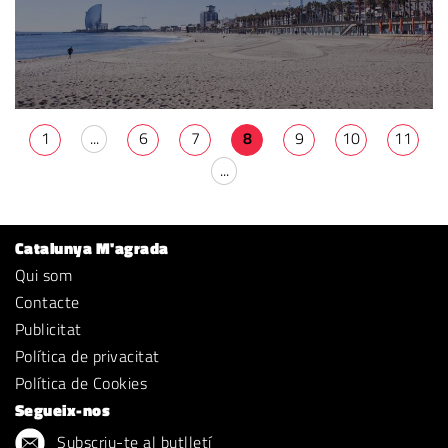
1
...
6
7
8
9
10
11
...
Catalunya M'agrada
Qui som
Contacte
Publicitat
Política de privacitat
Política de Cookies
Segueix-nos
Subscriu-te al butlletí