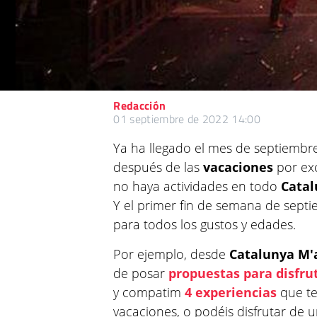
Redacción
01 septiembre de 2022 14:00
Ya ha llegado el mes de septiembr
después de las
vacaciones
por exc
no haya actividades en todo
Cata
Y el primer fin de semana de septi
para todos los gustos y edades.
Por ejemplo, desde
Catalunya
M'
de posar
propuestas para disfru
y compatim
4 experiencias
que ten
vacaciones, o podéis disfrutar de 