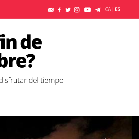
CA
|
ES
in de
bre?
disfrutar del tiempo