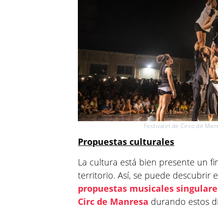
Festivalet de Circo de Man
Propuestas culturales
La cultura está bien presente un f
territorio. Así, se puede descubrir
propuestas musicales singulare
Circ de Manresa
durando estos dí