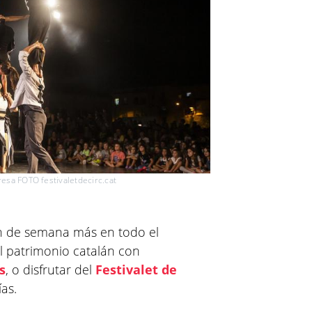
resa FOTO festivaletdecirc.cat
in de semana más en todo el
 el patrimonio catalán con
s
, o disfrutar del
Festivalet de
as.