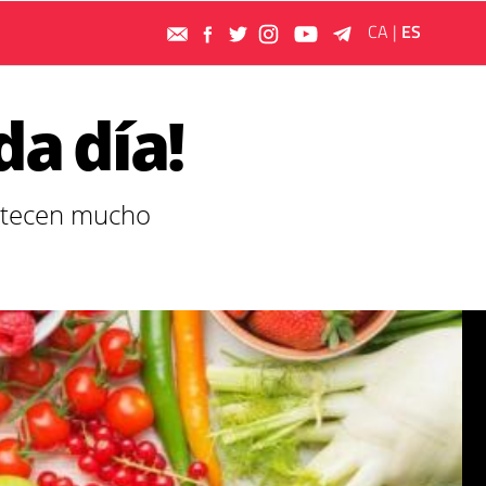
CA
|
ES
a día!
apetecen mucho