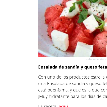
Ensalada de sínd
Ensalada de sandía y queso fet
Con uno de los productos estrella 
una Ensalada de sandía y queso fe
está buenísima, y que es la que c
¡Muy hidratante para los días de ca
La receta,
aquí
.