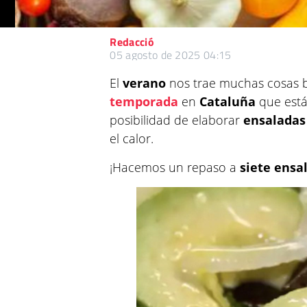
Redacció
05 agosto de 2025 04:15
El
verano
nos trae muchas cosas bu
temporada
en
Cataluña
que están
posibilidad de elaborar
ensaladas
el calor.
¡Hacemos un repaso a
siete ensa