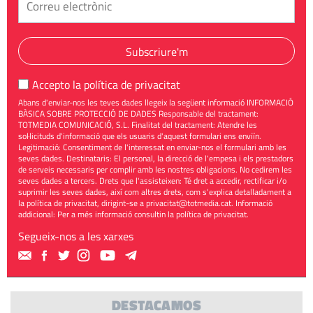
Subscriure'm
Accepto la
política de privacitat
Abans d'enviar-nos les teves dades llegeix la següent informació INFORMACIÓ
BÀSICA SOBRE PROTECCIÓ DE DADES Responsable del tractament:
TOTMEDIA COMUNICACIÓ, S.L. Finalitat del tractament: Atendre les
sol·licituds d'informació que els usuaris d'aquest formulari ens enviïn.
Legitimació: Consentiment de l'interessat en enviar-nos el formulari amb les
seves dades. Destinataris: El personal, la direcció de l'empesa i els prestadors
de serveis necessaris per complir amb les nostres obligacions. No cedirem les
seves dades a tercers. Drets que l'assisteixen: Té dret a accedir, rectificar i/o
suprimir les seves dades, així com altres drets, com s'explica detalladament a
la política de privacitat, dirigint-se a
privacitat@totmedia.cat
. Informació
addicional: Per a més informació consultin la
política de privacitat
.
Segueix-nos a les xarxes
DESTACAMOS