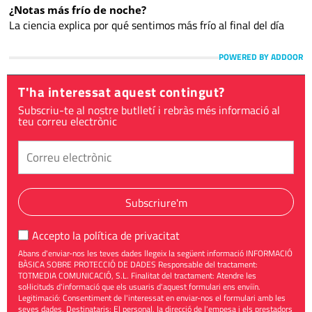
¿Notas más frío de noche?
La ciencia explica por qué sentimos más frío al final del día
POWERED BY ADDOOR
T'ha interessat aquest contingut?
Subscriu-te al nostre butlletí i rebràs més informació al
teu correu electrònic
Subscriure'm
Accepto la
política de privacitat
Abans d'enviar-nos les teves dades llegeix la següent informació INFORMACIÓ
BÀSICA SOBRE PROTECCIÓ DE DADES Responsable del tractament:
TOTMEDIA COMUNICACIÓ, S.L. Finalitat del tractament: Atendre les
sol·licituds d'informació que els usuaris d'aquest formulari ens enviïn.
Legitimació: Consentiment de l'interessat en enviar-nos el formulari amb les
seves dades. Destinataris: El personal, la direcció de l'empesa i els prestadors