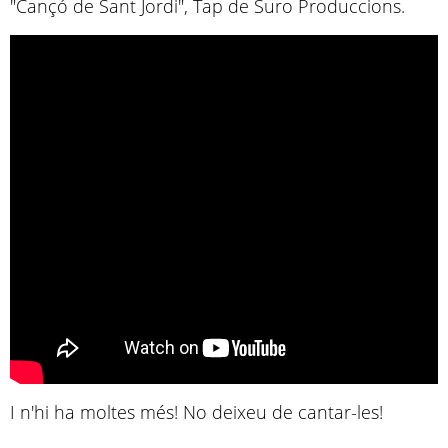
"Cançó de Sant Jordi", Tap de Suro Produccions.
I n'hi ha moltes més! No deixeu de cantar-les!