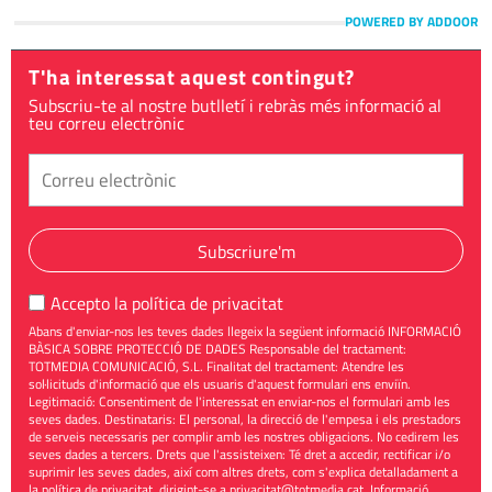
POWERED BY ADDOOR
T'ha interessat aquest contingut?
Subscriu-te al nostre butlletí i rebràs més informació al
teu correu electrònic
Subscriure'm
Accepto la
política de privacitat
Abans d'enviar-nos les teves dades llegeix la següent informació INFORMACIÓ
BÀSICA SOBRE PROTECCIÓ DE DADES Responsable del tractament:
TOTMEDIA COMUNICACIÓ, S.L. Finalitat del tractament: Atendre les
sol·licituds d'informació que els usuaris d'aquest formulari ens enviïn.
Legitimació: Consentiment de l'interessat en enviar-nos el formulari amb les
seves dades. Destinataris: El personal, la direcció de l'empesa i els prestadors
de serveis necessaris per complir amb les nostres obligacions. No cedirem les
seves dades a tercers. Drets que l'assisteixen: Té dret a accedir, rectificar i/o
suprimir les seves dades, així com altres drets, com s'explica detalladament a
la política de privacitat, dirigint-se a
privacitat@totmedia.cat
. Informació