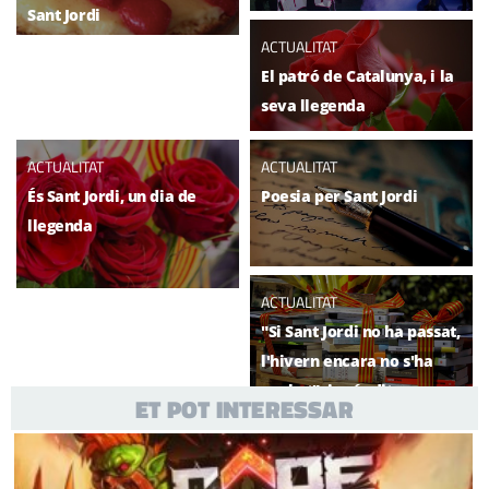
Sant Jordi
ACTUALITAT
El patró de Catalunya, i la
seva llegenda
ACTUALITAT
ACTUALITAT
És Sant Jordi, un dia de
Poesia per Sant Jordi
llegenda
ACTUALITAT
"Si Sant Jordi no ha passat,
l'hivern encara no s'ha
acabat", i més dites
ET POT INTERESSAR
populars de Sant Jordi