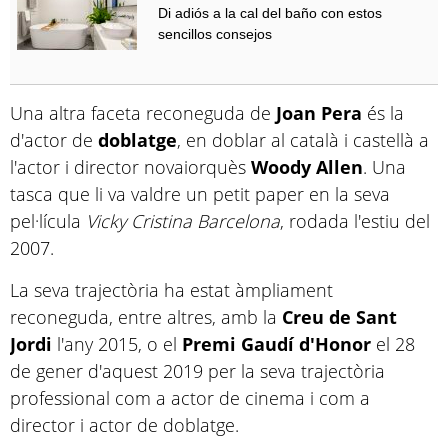
Di adiós a la cal del baño con estos
sencillos consejos
Una altra faceta reconeguda de
Joan Pera
és la
d'actor de
doblatge
, en doblar al català i castellà a
l'actor i director novaiorquès
Woody Allen
. Una
tasca que li va valdre un petit paper en la seva
pel·lícula
Vicky Cristina Barcelona
, rodada l'estiu del
2007.
La seva trajectòria ha estat àmpliament
reconeguda, entre altres, amb la
Creu de Sant
Jordi
l'any 2015, o el
Premi Gaudí d'Honor
el 28
de gener d'aquest 2019 per la seva trajectòria
professional com a actor de cinema i com a
director i actor de doblatge.