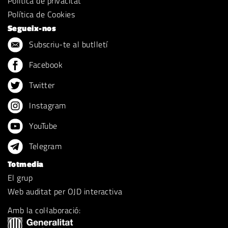
Política de privacitat
Política de Cookies
Segueix-nos
Subscriu-te al butlletí
Facebook
Twitter
Instagram
YouTube
Telegram
Totmedia
El grup
Web auditat per OJD interactiva
Amb la col·laboració: