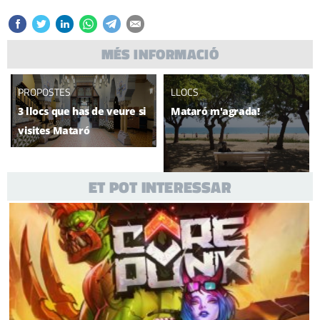
MÉS INFORMACIÓ
PROPOSTES
LLOCS
3 llocs que has de veure si
Mataró m'agrada!
visites Mataró
ET POT INTERESSAR