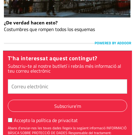
¿De verdad hacen esto?
Costumbres que rompen todos los esquemas
POWERED BY ADDOOR
T'ha interessat aquest contingut?
Subscriu-te al nostre butlletí i rebràs més informació al
teu correu electrònic
Subscriure'm
Accepto la
política de privacitat
Abans d'enviar-nos les teves dades llegeix la següent informació INFORMACIÓ
BÀSICA SOBRE PROTECCIÓ DE DADES Responsable del tractament: