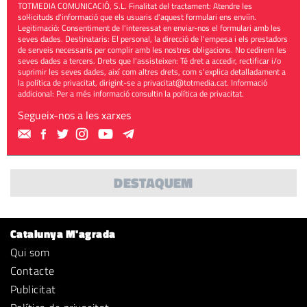
TOTMEDIA COMUNICACIÓ, S.L. Finalitat del tractament: Atendre les
sol·licituds d'informació que els usuaris d'aquest formulari ens enviïn.
Legitimació: Consentiment de l'interessat en enviar-nos el formulari amb les
seves dades. Destinataris: El personal, la direcció de l'empesa i els prestadors
de serveis necessaris per complir amb les nostres obligacions. No cedirem les
seves dades a tercers. Drets que l'assisteixen: Té dret a accedir, rectificar i/o
suprimir les seves dades, així com altres drets, com s'explica detalladament a
la política de privacitat, dirigint-se a
privacitat@totmedia.cat
. Informació
addicional: Per a més informació consultin la
política de privacitat
.
Segueix-nos a les xarxes
DESTAQUEM
Catalunya M'agrada
Qui som
Contacte
Publicitat