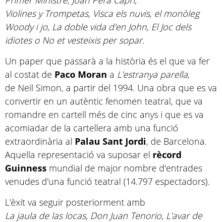
Primer Ministre
,
Joan Pera Capri,
Violines y Trompetas, Visca els nuvis, el monòleg
Woody i jo, La doble vida d'en John, El Joc dels
idiotes o No et vesteixis per sopar.
Un paper que passarà a la història és el que va fer
al costat de
Paco Moran
a
L'estranya parella
,
de Neil Simon, a partir del 1994. Una obra que es va
convertir en un autèntic fenomen teatral, que va
romandre en cartell més de cinc anys i que es va
acomiadar de la cartellera amb una funció
extraordinària al
Palau Sant Jordi
, de Barcelona.
Aquella representació va suposar el
rècord
Guinness
mundial de major nombre d'entrades
venudes d'una funció teatral (14.797 espectadors).
L'èxit va seguir posteriorment amb
La jaula de las locas, Don Juan Tenorio, L'avar de