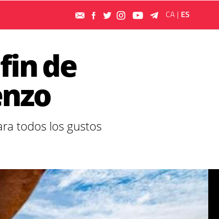
CA
|
ES
fin de
enzo
ara todos los gustos