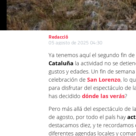
Redacció
05 agosto de 2025 04:30
Ya tenemos aquí el segundo fin d
Cataluña
la actividad no se detie
gustos y edades. Un fin de semana
celebración de
San Lorenzo
, lo q
para disfrutar del espectáculo de l
has decidido
dónde las verás
?
Pero más allá del espectáculo de l
de agosto, por todo el país hay
act
destacamos diez, y te recordamos
diferentes agendas locales y comar