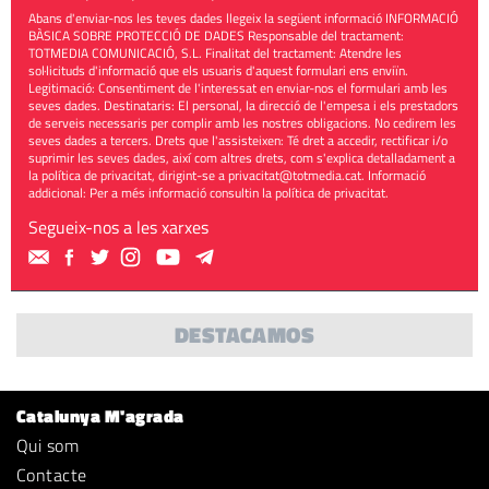
Abans d'enviar-nos les teves dades llegeix la següent informació INFORMACIÓ
BÀSICA SOBRE PROTECCIÓ DE DADES Responsable del tractament:
TOTMEDIA COMUNICACIÓ, S.L. Finalitat del tractament: Atendre les
sol·licituds d'informació que els usuaris d'aquest formulari ens enviïn.
Legitimació: Consentiment de l'interessat en enviar-nos el formulari amb les
seves dades. Destinataris: El personal, la direcció de l'empesa i els prestadors
de serveis necessaris per complir amb les nostres obligacions. No cedirem les
seves dades a tercers. Drets que l'assisteixen: Té dret a accedir, rectificar i/o
suprimir les seves dades, així com altres drets, com s'explica detalladament a
la política de privacitat, dirigint-se a
privacitat@totmedia.cat
. Informació
addicional: Per a més informació consultin la
política de privacitat
.
Segueix-nos a les xarxes
DESTACAMOS
Catalunya M'agrada
Qui som
Contacte