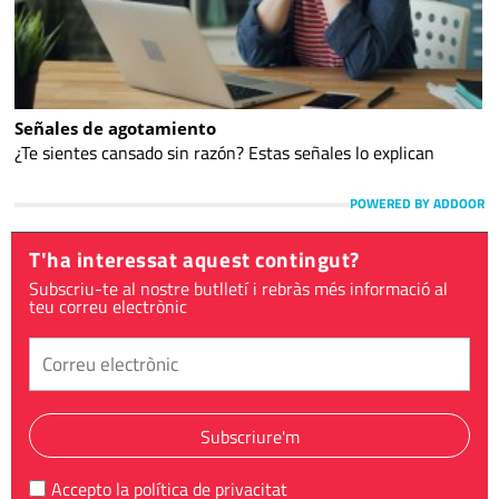
Señales de agotamiento
¿Te sientes cansado sin razón? Estas señales lo explican
POWERED BY ADDOOR
T'ha interessat aquest contingut?
Subscriu-te al nostre butlletí i rebràs més informació al
teu correu electrònic
Subscriure'm
Accepto la
política de privacitat