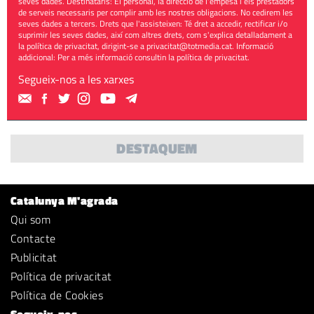
seves dades. Destinataris: El personal, la direcció de l'empesa i els prestadors
de serveis necessaris per complir amb les nostres obligacions. No cedirem les
seves dades a tercers. Drets que l'assisteixen: Té dret a accedir, rectificar i/o
suprimir les seves dades, així com altres drets, com s'explica detalladament a
la política de privacitat, dirigint-se a
privacitat@totmedia.cat
. Informació
addicional: Per a més informació consultin la
política de privacitat
.
Segueix-nos a les xarxes
DESTAQUEM
Catalunya M'agrada
Qui som
Contacte
Publicitat
Política de privacitat
Política de Cookies