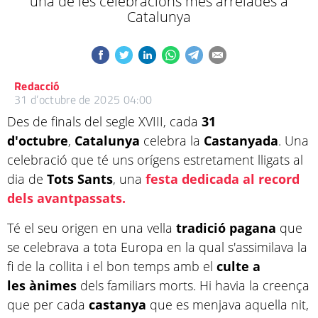
una de les celebracions més arrelades a
Catalunya
Redacció
31 d’octubre de 2025 04:00
Des de finals del segle XVIII, cada
31
d'octubre
,
Catalunya
celebra la
Castanyada
. Una
celebració que té uns orígens estretament lligats al
dia de
Tots
Sants
, una
festa dedicada al record
dels avantpassats.
Té el seu origen en una vella
tradició
pagana
que
se celebrava a tota Europa en la qual s'assimilava la
fi de la collita i el bon temps amb el
culte a
les ànimes
dels familiars morts. Hi havia la creença
que per cada
castanya
que es menjava aquella nit,