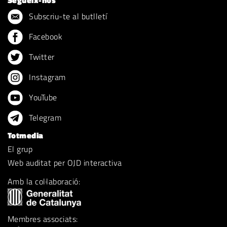
Segueix-nos
Subscriu-te al butlletí
Facebook
Twitter
Instagram
YouTube
Telegram
Totmedia
El grup
Web auditat per OJD interactiva
Amb la col·laboració:
Membres associats: