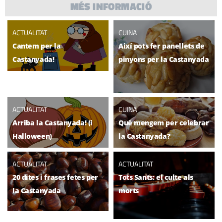
MÉS INFORMACIÓ
ACTUALITAT
CUINA
Cantem per la
Així pots fer panellets de
Castanyada!
pinyons per la Castanyada
ACTUALITAT
CUINA
Arriba la Castanyada! (i
Què mengem per celebrar
Halloween)
la Castanyada?
ACTUALITAT
ACTUALITAT
20 dites i frases fetes per
Tots Sants: el culte als
la Castanyada
morts