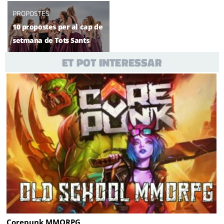
PROPOSTES
10 propostes per al cap de
setmana de Tots Sants
ET POT INTERESSAR
Corepunk MMORPG