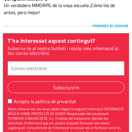
Un verdadero MMORPG de la vieja escuela ¡Cómo los de
antes, pero mejor!
POWERED BY ADDOOR
T'ha interessat aquest contingut?
Subscriu-te al nostre butlletí i rebràs més informació al
teu correu electrònic
Subscriure'm
Accepto la
política de privacitat
Abans d'enviar-nos les teves dades llegeix la següent informació INFORMACIÓ
BÀSICA SOBRE PROTECCIÓ DE DADES Responsable del tractament:
TOTMEDIA COMUNICACIÓ, S.L. Finalitat del tractament: Atendre les
sol·licituds d'informació que els usuaris d'aquest formulari ens enviïn.
Legitimació: Consentiment de l'interessat en enviar-nos el formulari amb les