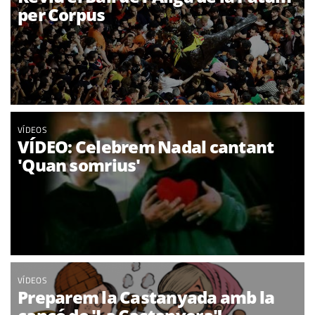
per Corpus
VÍDEOS
VÍDEO: Celebrem Nadal cantant
'Quan somrius'
VÍDEOS
Preparem la Castanyada amb la