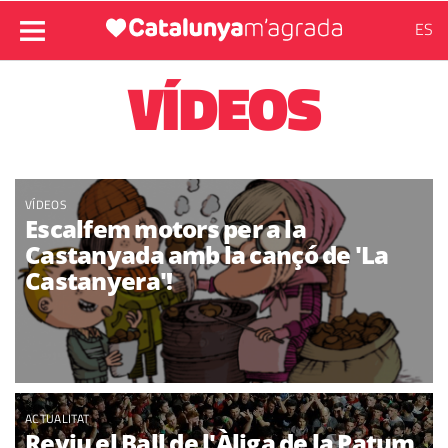
ES
VÍDEOS
VÍDEOS
Escalfem motors per a la
Castanyada amb la cançó de 'La
Castanyera'!
ACTUALITAT
Reviu el Ball de l'Àliga de la Patum