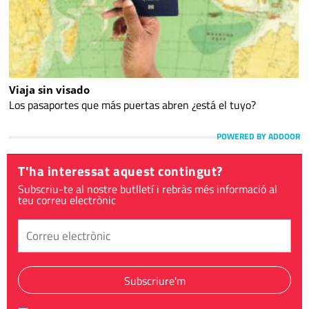
Viaja sin visado
Los pasaportes que más puertas abren ¿está el tuyo?
POWERED BY ADDOOR
T'ha interessat aquest contingut?
Subscriu-te al nostre butlletí i rebràs més informació al
teu correu electrònic
Subscriure'm