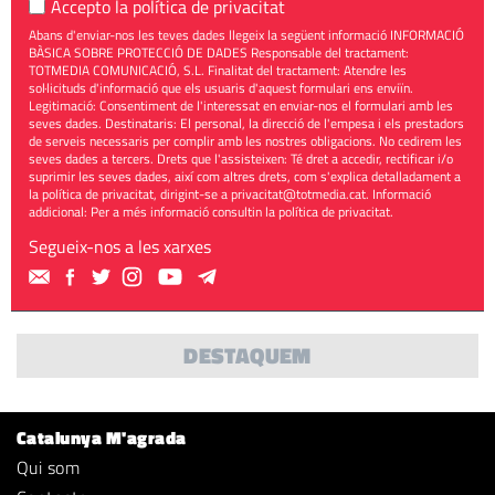
Accepto la
política de privacitat
Abans d'enviar-nos les teves dades llegeix la següent informació INFORMACIÓ
BÀSICA SOBRE PROTECCIÓ DE DADES Responsable del tractament:
TOTMEDIA COMUNICACIÓ, S.L. Finalitat del tractament: Atendre les
sol·licituds d'informació que els usuaris d'aquest formulari ens enviïn.
Legitimació: Consentiment de l'interessat en enviar-nos el formulari amb les
seves dades. Destinataris: El personal, la direcció de l'empesa i els prestadors
de serveis necessaris per complir amb les nostres obligacions. No cedirem les
seves dades a tercers. Drets que l'assisteixen: Té dret a accedir, rectificar i/o
suprimir les seves dades, així com altres drets, com s'explica detalladament a
la política de privacitat, dirigint-se a
privacitat@totmedia.cat
. Informació
addicional: Per a més informació consultin la
política de privacitat
.
Segueix-nos a les xarxes
DESTAQUEM
Catalunya M'agrada
Qui som