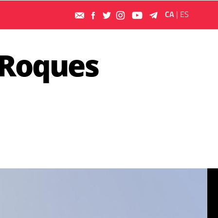
CA
|
ES
s Roques