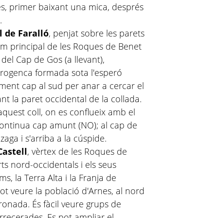
es, primer baixant una mica, després
.
l de Faralló
, penjat sobre les parets
cim principal de les Roques de Benet
 del Cap de Gos (a llevant),
a rogenca formada sota l'esperó
ment cap al sud per anar a cercar el
nt la paret occidental de la collada.
aquest coll, on es conflueix amb el
continua cap amunt (NO); al cap de
zaga i s'arriba a la cúspide.
Castell
, vèrtex de les Roques de
ts nord-occidentals i els seus
s, la Terra Alta i la Franja de
 pot veure la població d'Arnes, al nord
ronada. És fàcil veure grups de
recerades. Es pot ampliar el