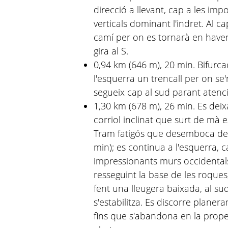
direcció a llevant, cap a les im
verticals dominant l'indret. Al c
camí per on es tornarà en havent
gira al S.
0,94 km (646 m), 20 min. Bifurca
l'esquerra un trencall per on se'n
segueix cap al sud parant atenci
1,30 km (678 m), 26 min. Es deix
corriol inclinat que surt de mà e
Tram fatigós que desemboca de n
min); es continua a l'esquerra, c
impressionants murs occidentals
resseguint la base de les roques,
fent una lleugera baixada, al su
s'estabilitza. Es discorre plane
fins que s'abandona en la proper