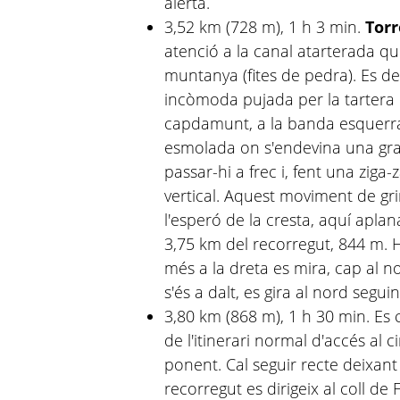
alerta.
3,52 km (728 m), 1 h 3 min.
Torr
atenció a la canal atarterada qu
muntanya (fites de pedra). Es de
incòmoda pujada per la tartera qu
capdamunt, a la banda esquerra
esmolada on s'endevina una gran
passar-hi a frec i, fent una ziga
vertical. Aquest moviment de g
l'esperó de la cresta, aquí apla
3,75 km del recorregut, 844 m. H
més a la dreta es mira, cap al no
s'és a dalt, es gira al nord seguin
3,80 km (868 m), 1 h 30 min. Es
de l'itinerari normal d'accés al 
ponent. Cal seguir recte deixant 
recorregut es dirigeix al coll de 