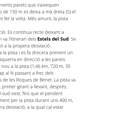
ponents parets que s'aixequen
ap de 150 m es deixa a mà dreta (S) el
 fet la volta. Més amunt, la pista
ció. Es continua recte deixant a
 va l'itinerari dels
Estels del Sud
. Se
ó a la propera desviació.
a la pista i es fa drecera prenent un
squerra en direcció a les parets.
ou a la pista (1,46 km, 720 m, 35
ap al N passant a frec dels
 de les Roques de Benet. La pista va
 primer girant a llevant, després,
d-sud-oest, fins que el pendent
rament per la pista durant uns 400 m,
a desviació, a la qual cal estar