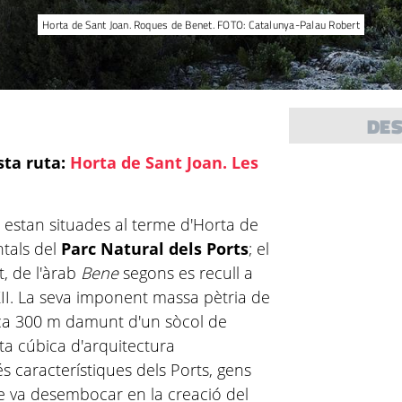
Horta de Sant Joan. Roques de Benet. FOTO: Catalunya-Palau Robert
DE
ta ruta:
Horta de Sant Joan. Les
t
estan situades al terme d'Horta de
ntals del
Parc Natural dels Ports
; el
, de l'àrab
Bene
segons es recull a
XII. La seva imponent massa pètria de
eca 300 m damunt d'un sòcol de
eta cúbica d'arquitectura
s característiques dels Ports, gens
ue va desembocar en la creació del