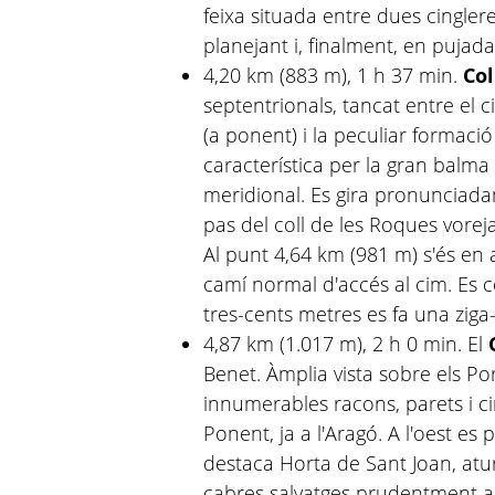
feixa situada entre dues cingler
planejant i, finalment, en pujada
4,20 km (883 m), 1 h 37 min.
Col
septentrionals, tancat entre el 
(a ponent) i la peculiar formació
característica per la gran balm
meridional. Es gira pronunciada
pas del coll de les Roques voreja
Al punt 4,64 km (981 m) s'és en 
camí normal d'accés al cim. Es 
tres-cents metres es fa una ziga-
4,87 km (1.017 m), 2 h 0 min. El
Benet. Àmplia vista sobre els Por
innumerables racons, parets i cim
Ponent, ja a l'Aragó. A l'oest es
destaca Horta de Sant Joan, atu
cabres salvatges prudentment ar