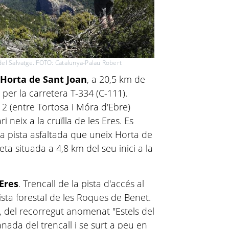
 del Salvatge. FOTO: Catalunya-Palau Robert
Horta de Sant Joan
, a 20,5 km de
, per la carretera T-334 (C-111).
12 (entre Tortosa i Móra d'Ebre)
i neix a la cruïlla de les Eres. Es
la pista asfaltada que uneix Horta de
a situada a 4,8 km del seu inici a la
 Eres
. Trencall de la pista d'accés al
sta forestal de les Roques de Benet.
é, del recorregut anomenat "Estels del
lanada del trencall i se surt a peu en