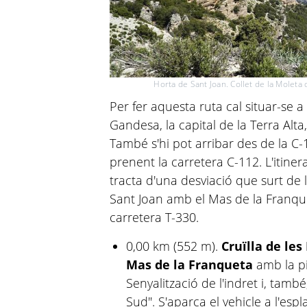
Horta de Sant Joan. Collet de la Moleta
Per fer aquesta ruta cal situar-se a
Gandesa, la capital de la Terra Alta
També s'hi pot arribar des de la C-
prenent la carretera C-112. L'itinerar
tracta d'una desviació que surt de 
Sant Joan amb el Mas de la Franquet
carretera T-330.
0,00 km (552 m).
Cruïlla de les
Mas de la Franqueta
amb la pi
Senyalització de l'indret i, tamb
Sud". S'aparca el vehicle a l'esp