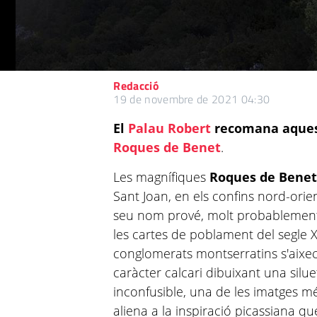
Redacció
19 de novembre de 2021 04:30
El
Palau Robert
recomana aques
Roques de Benet
.
Les magnífiques
Roques de Bene
Sant Joan, en els confins nord-orie
seu nom prové, molt probablement
les cartes de poblament del segle 
conglomerats montserratins s'aix
caràcter calcari dibuixant una silu
inconfusible, una de les imatges mé
aliena a la inspiració picassiana q