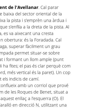
ent de l'Avellanar
. Cal parar
e baixa del sector oriental de la
ixa la pista i s'emprèn una àrdua i
e s'enfila a la dreta de la pista. Al
, es va aixecant una cresta
 obertura: és la Foradada. Cal
-zaga, superar fàcilment un grau
rimpada permet situar-se sobre
nat i formant un llom ample (punt
i ha fites; el pas és clar perquè com
rd, més vertical és la paret). Un cop
t els indicis de camí.
 conflueix amb un corriol que prové
cim de les Roques de Benet, situat a
aquest enllaç a l'esquerra (O). El
Faralló en direcció N, utilitzant una