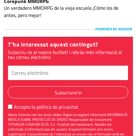
Corepunk MMORPG
Un verdadero MMORPG de la vieja escuela ¡Cómo los de
antes, pero mejor!
POWERED BY ADDOOR
T'ha interessat aquest contingut?
Subscriu-te al nostre butlletí i rebràs més informació al
teu correu electrònic
Subscriure'm
Accepto la
política de privacitat
Abans d'enviar-nos les teves dades llegeix la següent informació INFORMACIÓ
BÀSICA SOBRE PROTECCIÓ DE DADES Responsable del tractament:
TOTMEDIA COMUNICACIÓ, S.L. Finalitat del tractament: Atendre les
sol·licituds d'informació que els usuaris d'aquest formulari ens enviïn.
Legitimació: Consentiment de l'interessat en enviar-nos el formulari amb les