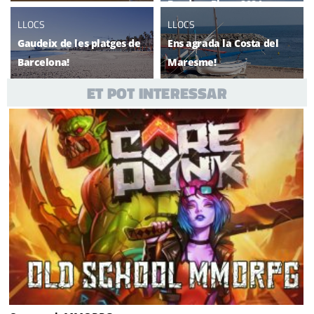
Bandera Blava 2024
LLOCS
LLOCS
Gaudeix de les platges de
Ens agrada la Costa del
Barcelona!
Maresme!
ET POT INTERESSAR