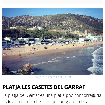
Platja les Casetes del Garraf
PLATJA LES CASETES DEL GARRAF
La platja del Garraf és una platja poc concorreguda
esdevenint un indret tranquil on gaudir de la