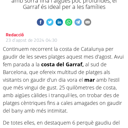
amb sorra fina i aigües poc profundes, el
Garraf és ideal per a les famílies
Redacció
23 d’agost de 2024 04:30
Continuem recorrent la costa de Catalunya per
gaudir de les seves platges aquest mes d'agost. Avui
fem parada a la
costa del Garraf,
al sud de
Barcelona, que ofereix multitud de platges als
visitants on gaudir d'un dia vora el
mar
amb l'estil
que més vingui de gust. 25 quilòmetres de costa,
amb aigües càlides i tranquil·les, on trobar des de
platges cèntriques fins a cales amagades on gaudir
del bany amb més intimitat.
De totes elles, en destaquem 6 perquè gaudiu del