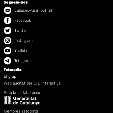
Segueix-nos
Subscriu-te al butlletí
Facebook
Twitter
Instagram
YouTube
Telegram
Totmedia
El grup
Web auditat per OJD interactiva
Amb la col·laboració:
Membres associats: