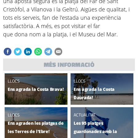
una aposta segura és la platja del Far de Sant
Cristòfol, a Vilanova i la Geltrú. Aigües de qualitat, i
tots els serveis, fan de l'estada una experiència
satisfactòria. A més, es pot visitar el far
que dona nom a la platja, i el Museu del Mar.
MÉS INFORMACIÓ
LLOCS
LLOCS
Ens agrada la Costa Brava!
Ens agrada la Costa
Daurada!
LLOCS
ACTUALITAT
Ens agraden les platges de
Les 95 platges
les Terres de l'Ebre!
guardonades amb la