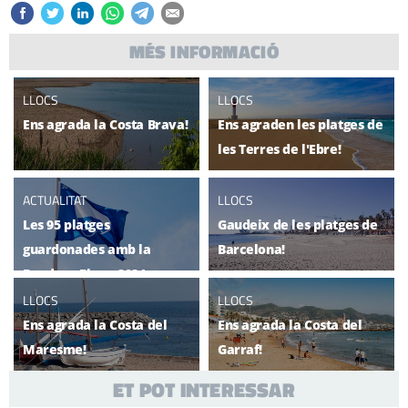
MÉS INFORMACIÓ
LLOCS
LLOCS
Ens agrada la Costa Brava!
Ens agraden les platges de
les Terres de l'Ebre!
ACTUALITAT
LLOCS
Les 95 platges
Gaudeix de les platges de
guardonades amb la
Barcelona!
Bandera Blava 2024
LLOCS
LLOCS
Ens agrada la Costa del
Ens agrada la Costa del
Maresme!
Garraf!
ET POT INTERESSAR