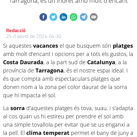
Tarragona, és un indret amb molt d'encant
Redacció
25 d’agost de 2024 04:30
Si aquestes
vacances
el que busquem són
platges
amb molt d'encant i opcions per a tots els gustos, la
Costa Daurada
, a la part sud de
Catalunya
, a la
província de
Tarragona
, és el nostre espai ideal. I
és que compta amb espectaculars platges que
donen nom a la zona pel color daurat de la sorra
que hi impacta el sol.
La
sorra
d'aquestes platges és tova, suau, i s'adapta
al cos quan us hi estireu per prendre el sol amb
una simple tovallola per evitar que se us enganxi a
la pell. El
clima
temperat
permet el bany de juny a