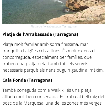
Platja de l'Arrabassada (Tarragona)
Platja de l'Arrabassada (Tarragona)
Platja molt familiar amb sorra finíssima, mar
tranquil·la i aigües cristal·lines. És molt extensa i
concorreguda, especialment per famílies, que
troben una platja neta i amb tots els serveis
necessaris perquè els nens puguin gaudir al màxim.
Cala Fonda (Tarragona)
També coneguda com a Waikiki, és una platja
aïllada molt ben conservada. Es troba al bell mig del
bosc de la Marquesa, una de les zones més verges