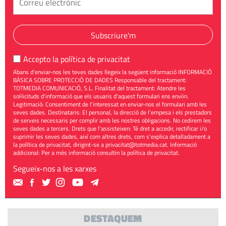
Subscriure'm
Accepto la
política de privacitat
Abans d'enviar-nos les teves dades llegeix la següent informació INFORMACIÓ
BÀSICA SOBRE PROTECCIÓ DE DADES Responsable del tractament:
TOTMEDIA COMUNICACIÓ, S.L. Finalitat del tractament: Atendre les
sol·licituds d'informació que els usuaris d'aquest formulari ens enviïn.
Legitimació: Consentiment de l'interessat en enviar-nos el formulari amb les
seves dades. Destinataris: El personal, la direcció de l'empesa i els prestadors
de serveis necessaris per complir amb les nostres obligacions. No cedirem les
seves dades a tercers. Drets que l'assisteixen: Té dret a accedir, rectificar i/o
suprimir les seves dades, així com altres drets, com s'explica detalladament a
la política de privacitat, dirigint-se a
privacitat@totmedia.cat
. Informació
addicional: Per a més informació consultin la
política de privacitat
.
Segueix-nos a les xarxes
DESTAQUEM