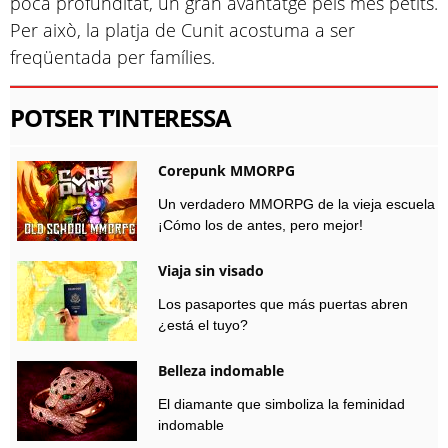
poca profunditat, un gran avantatge pels més petits.
Per això, la platja de Cunit acostuma a ser
freqüentada per famílies.
POTSER T’INTERESSA
Corepunk MMORPG
Un verdadero MMORPG de la vieja escuela
¡Cómo los de antes, pero mejor!
Viaja sin visado
Los pasaportes que más puertas abren
¿está el tuyo?
Belleza indomable
El diamante que simboliza la feminidad
indomable