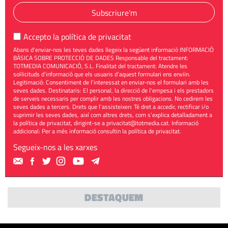
Subscriure'm
Accepto la
política de privacitat
Abans d'enviar-nos les teves dades llegeix la següent informació INFORMACIÓ
BÀSICA SOBRE PROTECCIÓ DE DADES Responsable del tractament:
TOTMEDIA COMUNICACIÓ, S.L. Finalitat del tractament: Atendre les
sol·licituds d'informació que els usuaris d'aquest formulari ens enviïn.
Legitimació: Consentiment de l'interessat en enviar-nos el formulari amb les
seves dades. Destinataris: El personal, la direcció de l'empesa i els prestadors
de serveis necessaris per complir amb les nostres obligacions. No cedirem les
seves dades a tercers. Drets que l'assisteixen: Té dret a accedir, rectificar i/o
suprimir les seves dades, així com altres drets, com s'explica detalladament a
la política de privacitat, dirigint-se a
privacitat@totmedia.cat
. Informació
addicional: Per a més informació consultin la
política de privacitat
.
Segueix-nos a les xarxes
DESTAQUEM