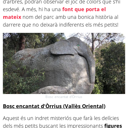
d'arbres, podran observar el joc de colors que s'hi
esdevé. A més, hi ha una
font que porta el
mateix
nom del parc amb una bonica història al
darrere que no deixarà indiferents els més petits!
Bosc encantat d'Òrrius
Bosc encantat d'Òrrius (Vallès Oriental)
Aquest és un indret misteriós que farà les delícies
dels més petits buscant les impressionants
figures