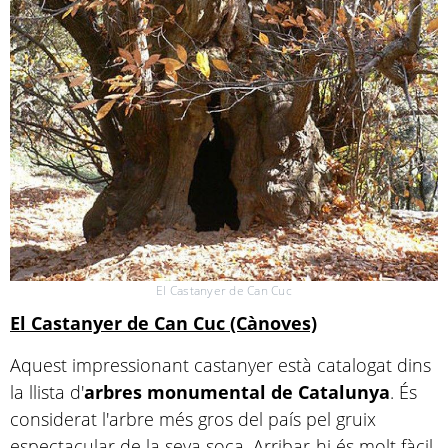
El Castanyer de Can Cuc
El Castanyer de Can Cuc (Cànoves)
Aquest impressionant castanyer està catalogat dins
la llista d'
arbres monumental de Catalunya
. És
considerat l'arbre més gros del país pel gruix
espectacular de la seva soca. Arribar-hi és molt fàcil,