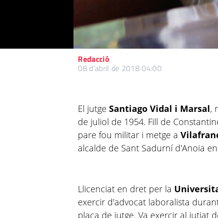
Redacció
08 d’abril de 2018 04:00
El jutge
Santiago Vidal i
Marsal
,
de juliol de 1954. Fill de
Constantin
pare fou militar i metge a
Vilafran
alcalde de Sant Sadurní d'Anoia en
Llicenciat en dret per la
Universit
exercir d'advocat laboralista duran
plaça de jutge. Va exercir al jutjat