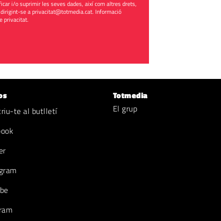
ificar i/o suprimir les seves dades, així com altres drets,
 dirigint-se a
privacitat@totmedia.cat
. Informació
de privacitat
.
os
Totmedia
El grup
iu-te al butlletí
book
er
gram
be
ram