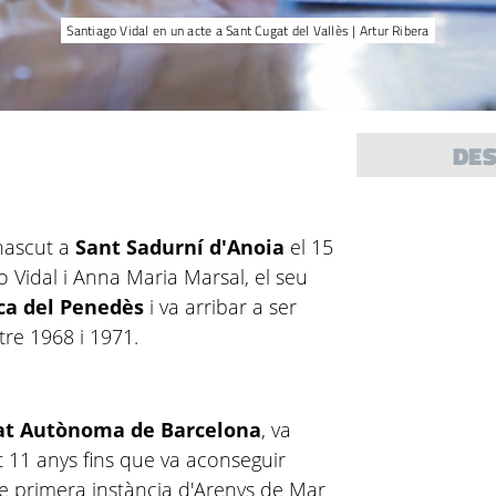
Santiago Vidal en un acte a Sant Cugat del Vallès | Artur Ribera
DE
 nascut a
Sant Sadurní d'Anoia
el 15
o
Vidal i Anna Maria
Marsal
, el seu
ca del Penedès
i va arribar a ser
tre 1968 i 1971.
at Autònoma de Barcelona
, va
t 11 anys fins que va aconseguir
 de primera instància d'Arenys de Mar