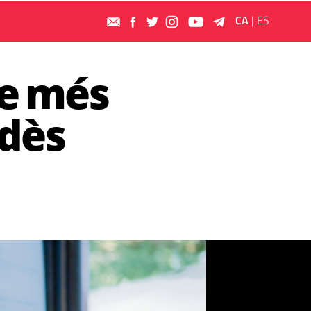
CA
|
ES
ge més
edès