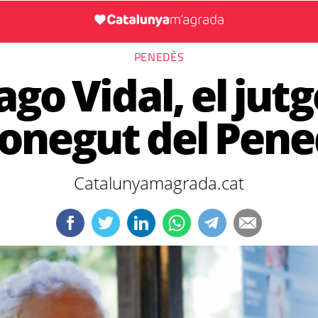
PENEDÈS
ago Vidal, el jut
onegut del Pen
Catalunyamagrada.cat