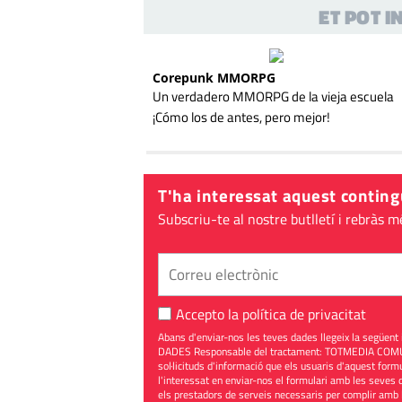
ET POT 
Corepunk MMORPG
Un verdadero MMORPG de la vieja escuela
¡Cómo los de antes, pero mejor!
T'ha interessat aquest conting
Subscriu-te al nostre butlletí i rebràs m
Accepto la
política de privacitat
Abans d'enviar-nos les teves dades llegeix la seg
DADES Responsable del tractament: TOTMEDIA COMUNIC
sol·licituds d'informació que els usuaris d'aquest for
l'interessat en enviar-nos el formulari amb les seves d
els prestadors de serveis necessaris per complir amb 