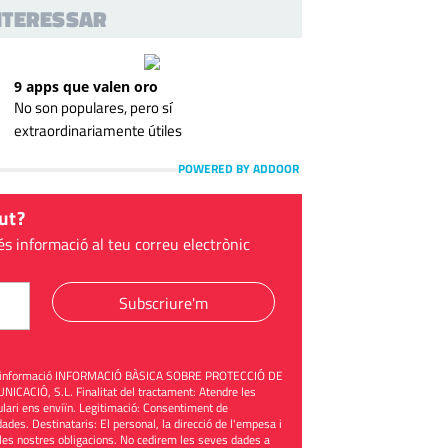
INTERESSAR
9 apps que valen oro
No son populares, pero sí
extraordinariamente útiles
POWERED BY ADDOOR
ut?
és informació al teu correu electrònic
Subscriure'm
üent informació INFORMACIÓ BÀSICA SOBRE PROTECCIÓ DE
ACIÓ, S.L. Finalitat del tractament: Atendre les
mulari ens enviïn. Legitimació: Consentiment de
ades. Destinataris: El personal, la direcció de l'empesa i
les nostres obligacions. No cedirem les seves dades a