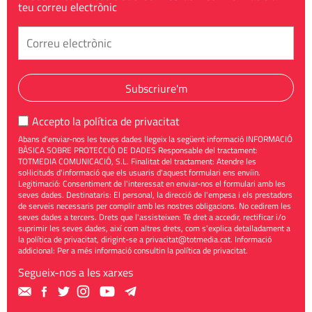
teu correu electrònic
Subscriure'm
Accepto la
política de privacitat
Abans d'enviar-nos les teves dades llegeix la següent informació INFORMACIÓ
BÀSICA SOBRE PROTECCIÓ DE DADES Responsable del tractament:
TOTMEDIA COMUNICACIÓ, S.L. Finalitat del tractament: Atendre les
sol·licituds d'informació que els usuaris d'aquest formulari ens enviïn.
Legitimació: Consentiment de l'interessat en enviar-nos el formulari amb les
seves dades. Destinataris: El personal, la direcció de l'empesa i els prestadors
de serveis necessaris per complir amb les nostres obligacions. No cedirem les
seves dades a tercers. Drets que l'assisteixen: Té dret a accedir, rectificar i/o
suprimir les seves dades, així com altres drets, com s'explica detalladament a
la política de privacitat, dirigint-se a
privacitat@totmedia.cat
. Informació
addicional: Per a més informació consultin la
política de privacitat
.
Segueix-nos a les xarxes