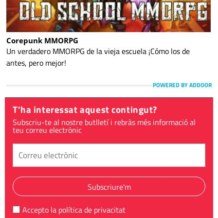
Corepunk MMORPG
Un verdadero MMORPG de la vieja escuela ¡Cómo los de
antes, pero mejor!
POWERED BY ADDOOR
T'ha interessat aquest contingut?
Subscriu-te al nostre butlletí i rebràs més informació al
teu correu electrònic
Subscriure'm
Accepto la
política de privacitat