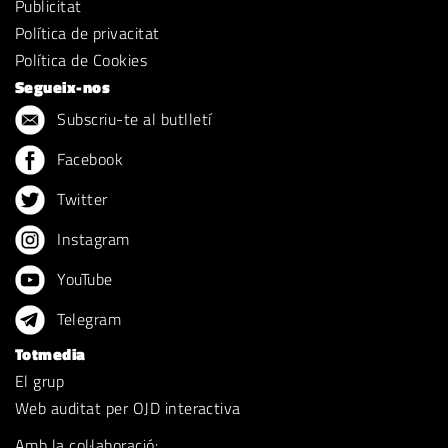
Publicitat
Política de privacitat
Política de Cookies
Segueix-nos
Subscriu-te al butlletí
Facebook
Twitter
Instagram
YouTube
Telegram
Totmedia
El grup
Web auditat per OJD interactiva
Amb la col·laboració: