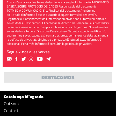
Abans d'enviar-nos les teves dades llegeix la següent informació INFORMACIÓ
BÀSICA SOBRE PROTECCIÓ DE DADES Responsable del tractament:
TOTMEDIA COMUNICACIÓ, S.L. Finalitat del tractament: Atendre les
sol·licituds d'informació que els usuaris d'aquest formulari ens enviïn.
Legitimació: Consentiment de l'interessat en enviar-nos el formulari amb les
seves dades. Destinataris: El personal, la direcció de l'empesa i els prestadors
de serveis necessaris per complir amb les nostres obligacions. No cedirem les
seves dades a tercers. Drets que l'assisteixen: Té dret a accedir, rectificar i/o
suprimir les seves dades, així com altres drets, com s'explica detalladament a
la política de privacitat, dirigint-se a
privacitat@totmedia.cat
. Informació
addicional: Per a més informació consultin la
política de privacitat
.
Segueix-nos a les xarxes
DESTACAMOS
Catalunya M'agrada
Qui som
Contacte