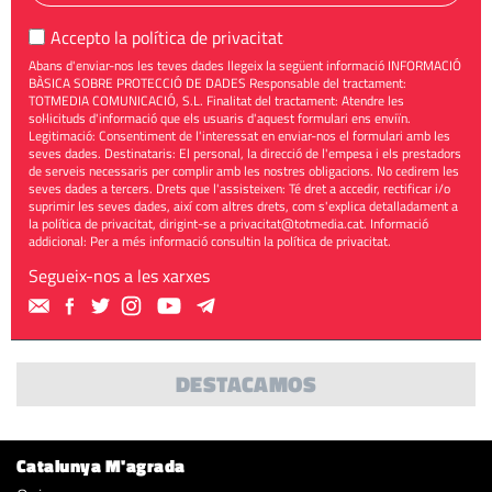
Accepto la
política de privacitat
Abans d'enviar-nos les teves dades llegeix la següent informació INFORMACIÓ
BÀSICA SOBRE PROTECCIÓ DE DADES Responsable del tractament:
TOTMEDIA COMUNICACIÓ, S.L. Finalitat del tractament: Atendre les
sol·licituds d'informació que els usuaris d'aquest formulari ens enviïn.
Legitimació: Consentiment de l'interessat en enviar-nos el formulari amb les
seves dades. Destinataris: El personal, la direcció de l'empesa i els prestadors
de serveis necessaris per complir amb les nostres obligacions. No cedirem les
seves dades a tercers. Drets que l'assisteixen: Té dret a accedir, rectificar i/o
suprimir les seves dades, així com altres drets, com s'explica detalladament a
la política de privacitat, dirigint-se a
privacitat@totmedia.cat
. Informació
addicional: Per a més informació consultin la
política de privacitat
.
Segueix-nos a les xarxes
DESTACAMOS
Catalunya M'agrada