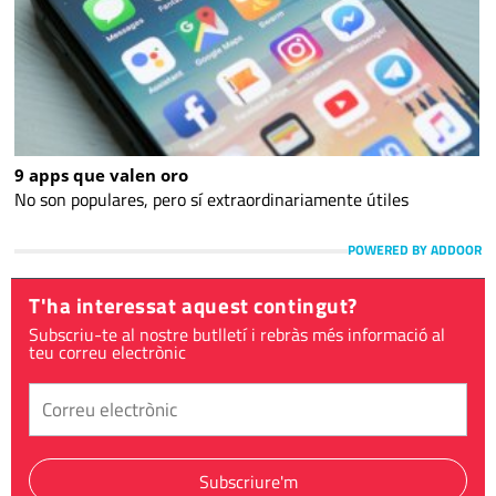
9 apps que valen oro
No son populares, pero sí extraordinariamente útiles
POWERED BY ADDOOR
T'ha interessat aquest contingut?
Subscriu-te al nostre butlletí i rebràs més informació al
teu correu electrònic
Subscriure'm