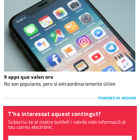
9 apps que valen oro
No son populares, pero sí extraordinariamente útiles
POWERED BY ADDOOR
T'ha interessat aquest contingut?
Subscriu-te al nostre butlletí i rebràs més informació al
teu correu electrònic