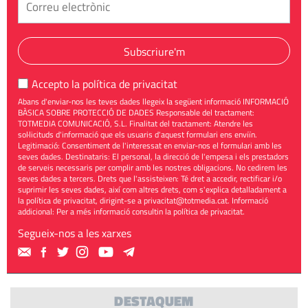
Subscriure'm
Accepto la
política de privacitat
Abans d'enviar-nos les teves dades llegeix la següent informació INFORMACIÓ
BÀSICA SOBRE PROTECCIÓ DE DADES Responsable del tractament:
TOTMEDIA COMUNICACIÓ, S.L. Finalitat del tractament: Atendre les
sol·licituds d'informació que els usuaris d'aquest formulari ens enviïn.
Legitimació: Consentiment de l'interessat en enviar-nos el formulari amb les
seves dades. Destinataris: El personal, la direcció de l'empesa i els prestadors
de serveis necessaris per complir amb les nostres obligacions. No cedirem les
seves dades a tercers. Drets que l'assisteixen: Té dret a accedir, rectificar i/o
suprimir les seves dades, així com altres drets, com s'explica detalladament a
la política de privacitat, dirigint-se a
privacitat@totmedia.cat
. Informació
addicional: Per a més informació consultin la
política de privacitat
.
Segueix-nos a les xarxes
DESTAQUEM