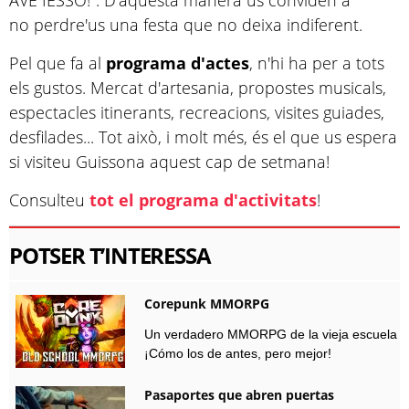
AVE IESSO!". D'aquesta manera us conviden a
no perdre'us una festa que no deixa indiferent.
Pel que fa al
programa
d'actes
, n'hi ha per a tots
els gustos. Mercat d'artesania, propostes musicals,
espectacles itinerants, recreacions, visites guiades,
desfilades... Tot això, i molt més, és el que us espera
si visiteu Guissona aquest cap de setmana!
Consulteu
tot el programa d'activitats
!
POTSER T’INTERESSA
Corepunk MMORPG
Un verdadero MMORPG de la vieja escuela
¡Cómo los de antes, pero mejor!
Pasaportes que abren puertas