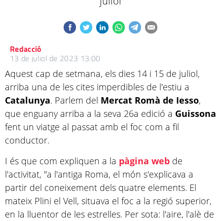
juliol
Redacció
13 de juliol de 2023 13:00
Aquest cap de setmana, els dies 14 i 15 de juliol,
arriba una de les cites imperdibles de l'estiu a
Catalunya
. Parlem del
Mercat Romà de Iesso
,
que enguany arriba a la seva 26a edició a
Guissona
fent un viatge al passat amb el foc com a fil
conductor.
I és que com expliquen a la
pàgina web
de
l'activitat, "a l'antiga Roma, el món s'explicava a
partir del coneixement dels quatre elements. El
mateix Plini el Vell, situava el foc a la regió superior,
en la lluentor de les estrelles. Per sota: l'aire, l'alè de