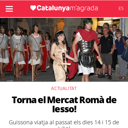
ES
ACTUALITAT
Torna el Mercat Romà de
Iesso!
Guissona viatja al passat els dies 14 i 15 de