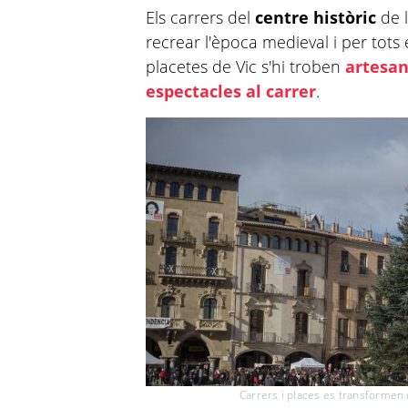
Els carrers del
centre històric
de l
recrear l'època medieval i per tots e
placetes de Vic s'hi troben
artesans
espectacles al carrer
.
Carrers i places es transformen 