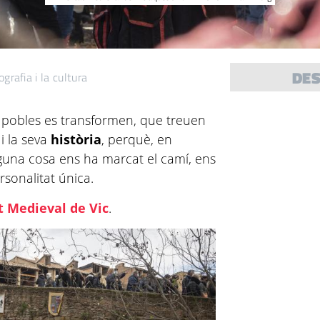
DE
grafia i la cultura
s pobles es transformen, que treuen
 i la seva
història
, perquè, en
guna cosa ens ha marcat el camí, ens
rsonalitat única.
t Medieval de Vic
.