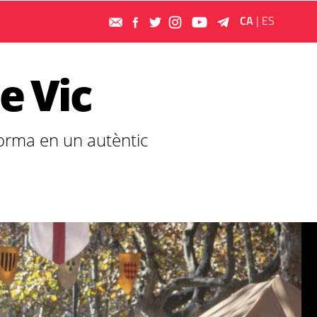
CA
|
ES
e Vic
sforma en un autèntic