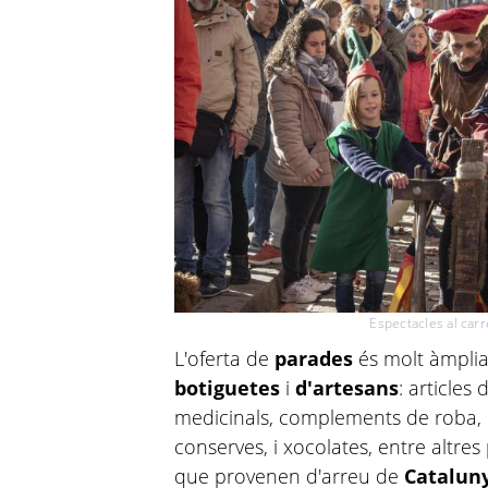
Espectacles al carr
L'oferta de
parades
és molt àmplia 
botiguetes
i
d'artesans
: articles
medicinals, complements de roba, e
conserves, i xocolates, entre altre
que provenen d'arreu de
Catalun