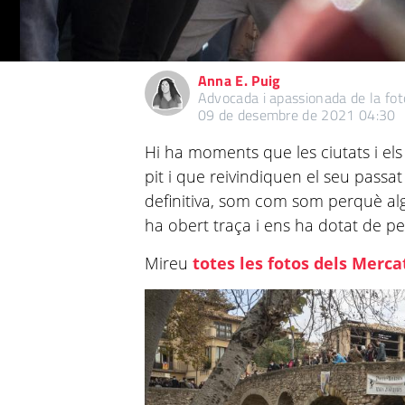
Anna E. Puig
Advocada i apassionada de la foto
09 de desembre de 2021 04:30
Hi ha moments que les ciutats i el
pit i que reivindiquen el seu passat
definitiva, som com som perquè al
ha obert traça i ens ha dotat de pe
Mireu
totes les fotos dels Merca