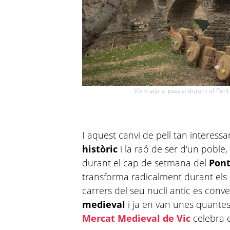
Vic viatja al passat durant el Pon
I aquest canvi de pell tan interessa
històric
i la raó de ser d'un poble,
durant el cap de setmana del
Pont
transforma radicalment durant els di
carrers del seu nucli antic es conv
medieval
i ja en van unes quantes
Mercat Medieval de Vic
celebra e