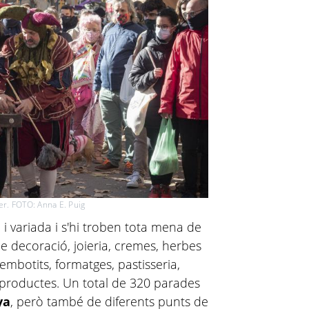
er. FOTO: Anna E. Puig
i variada i s'hi troben tota mena de
 de decoració, joieria, cremes, herbes
mbotits, formatges, pastisseria,
s productes. Un total de 320 parades
ya
, però també de diferents punts de