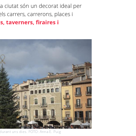
a ciutat són un decorat ideal per
ls carrers, carrerons, places i
, taverners, firaires i
durant uns dies. FOTO: Anna E. Puig