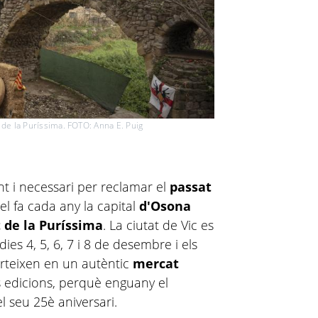
t de la Puríssima. FOTO: Anna E. Puig
nt i necessari per reclamar el
passat
 el fa cada any la capital
d'Osona
 de la Puríssima
. La ciutat de Vic es
es 4, 5, 6, 7 i 8 de desembre i els
erteixen en un autèntic
mercat
 edicions, perquè enguany el
l seu 25è aniversari.