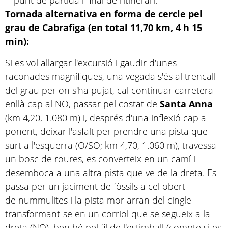
punt de partida i final de l'itinerari.
Tornada alternativa en forma de cercle pel
grau de Cabrafiga (en total 11,70 km, 4 h 15
min):
Si es vol allargar l'excursió i gaudir d'unes
raconades magnífiques, una vegada s'és al trencall
del grau per on s'ha pujat, cal continuar carretera
enllà cap al NO, passar pel costat de
Santa Anna
(km 4,20, 1.080 m) i, després d'una inflexió cap a
ponent, deixar l'asfalt per prendre una pista que
surt a l'esquerra (O/SO; km 4,70, 1.060 m), travessa
un bosc de roures, es converteix en un camí i
desemboca a una altra pista que ve de la dreta. Es
passa per un jaciment de fòssils a cel obert
de nummulites i la pista mor arran del cingle
transformant-se en un corriol que se segueix a la
dreta (NO), ben bé pel fil de l'estimball (compte si es