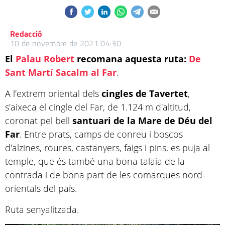
Redacció
10 de novembre de 2021 04:30
El
Palau Robert
recomana aquesta ruta:
De
Sant Martí Sacalm al Far
.
A l'extrem oriental dels
cingles de Tavertet
,
s'aixeca el cingle del Far, de 1.124 m d'altitud,
coronat pel bell
santuari de la Mare de Déu del
Far
. Entre prats, camps de conreu i boscos
d'alzines, roures, castanyers, faigs i pins, es puja al
temple, que és també una bona talaia de la
contrada i de bona part de les comarques nord-
orientals del país.
Ruta senyalitzada.