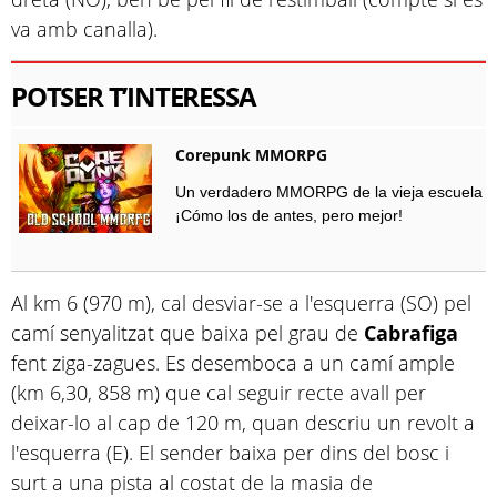
va amb canalla).
POTSER T’INTERESSA
Corepunk MMORPG
Un verdadero MMORPG de la vieja escuela
¡Cómo los de antes, pero mejor!
Al km 6 (970 m), cal desviar-se a l'esquerra (SO) pel
camí senyalitzat que baixa pel grau de
Cabrafiga
fent ziga-zagues. Es desemboca a un camí ample
(km 6,30, 858 m) que cal seguir recte avall per
deixar-lo al cap de 120 m, quan descriu un revolt a
l'esquerra (E). El sender baixa per dins del bosc i
surt a una pista al costat de la masia de