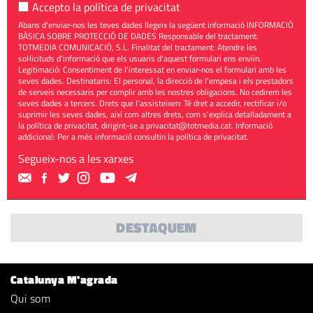
Accepto la
política de privacitat
Abans d'enviar-nos les teves dades llegeix la següent informació INFORMACIÓ
BÀSICA SOBRE PROTECCIÓ DE DADES Responsable del tractament:
TOTMEDIA COMUNICACIÓ, S.L. Finalitat del tractament: Atendre les
sol·licituds d'informació que els usuaris d'aquest formulari ens enviïn.
Legitimació: Consentiment de l'interessat en enviar-nos el formulari amb les
seves dades. Destinataris: El personal, la direcció de l'empesa i els prestadors
de serveis necessaris per complir amb les nostres obligacions. No cedirem les
seves dades a tercers. Drets que l'assisteixen: Té dret a accedir, rectificar i/o
suprimir les seves dades, així com altres drets, com s'explica detalladament a
la política de privacitat, dirigint-se a
privacitat@totmedia.cat
. Informació
addicional: Per a més informació consultin la
política de privacitat
.
Segueix-nos a les xarxes
DESTAQUEM
Catalunya M'agrada
Qui som