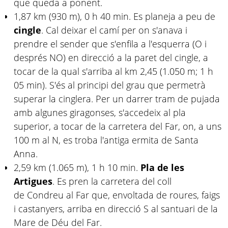
que queda a ponent.
1,87 km (930 m), 0 h 40 min. Es planeja a peu de
cingle
. Cal deixar el camí per on s'anava i
prendre el sender que s'enfila a l'esquerra (O i
després NO) en direcció a la paret del cingle, a
tocar de la qual s'arriba al km 2,45 (1.050 m; 1 h
05 min). S'és al principi del grau que permetrà
superar la cinglera. Per un darrer tram de pujada
amb algunes giragonses, s'accedeix al pla
superior, a tocar de la carretera del Far, on, a uns
100 m al N, es troba l'antiga ermita de Santa
Anna.
2,59 km (1.065 m), 1 h 10 min.
Pla de les
Artigues
. Es pren la carretera del coll
de Condreu al Far que, envoltada de roures, faigs
i castanyers, arriba en direcció S al santuari de la
Mare de Déu del Far.