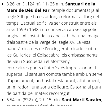
3,26 km (1.124 m), 1 h 25 min.
Santuari de la
Mare de Déu del Far
, temple documentat ja al
segle XIII que ha estat força reformat al llarg del
temps. L'actual edifici va ser construït entre els
anys 1599 i 1648 i no conserva cap vestigi gòtic
original. Al costat de la capella, hi ha una imatge
d'alabastre de la Verge del segle XV. La vista
panoràmica des de l'encinglerat mirador sobre
les Guilleries, el Collsacabra, els embassaments
de Sau i Susqueda i el Montseny,
entre altres punts d'interès, és impressionant i
superba. El santuari compta també amb un servei
d'aparcament, un hostal restaurant, allotjament,
un mirador i una zona de lleure. Es torna al punt
de partida pel mateix recorregut.
6,54 km (832 m), 2 h 15 min.
Sant Martí Sacalm
,