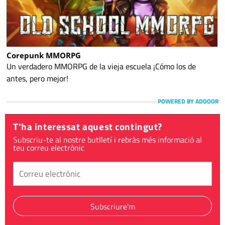
Corepunk MMORPG
Un verdadero MMORPG de la vieja escuela ¡Cómo los de
antes, pero mejor!
POWERED BY ADDOOR
T'ha interessat aquest contingut?
Subscriu-te al nostre butlletí i rebràs més informació al
teu correu electrònic
Subscriure'm