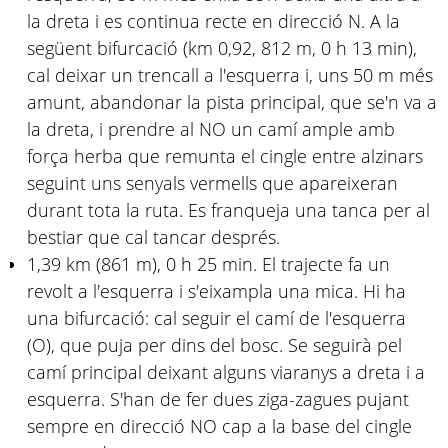
la dreta i es continua recte en direcció N. A la
següent bifurcació (km 0,92, 812 m, 0 h 13 min),
cal deixar un trencall a l'esquerra i, uns 50 m més
amunt, abandonar la pista principal, que se'n va a
la dreta, i prendre al NO un camí ample amb
força herba que remunta el cingle entre alzinars
seguint uns senyals vermells que apareixeran
durant tota la ruta. Es franqueja una tanca per al
bestiar que cal tancar després.
1,39 km (861 m), 0 h 25 min. El trajecte fa un
revolt a l'esquerra i s'eixampla una mica. Hi ha
una bifurcació: cal seguir el camí de l'esquerra
(O), que puja per dins del bosc. Se seguirà pel
camí principal deixant alguns viaranys a dreta i a
esquerra. S'han de fer dues ziga-zagues pujant
sempre en direcció NO cap a la base del cingle