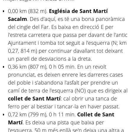
0,00 km (832 m).
Església de Sant Martí
Sacalm
. Des d'aquí, es té una bona panoràmica
del cingle del Far. Es baixa en direcció E per
l'estreta carretera que passa per davant de l'antic
Ajuntament i tomba tot seguit a l'esquerra (N; km
0,27, 814 m) per continuar davallant tot deixant
un parell de desviacions a la dreta.
0,36 km (807 m), 0 h 05 min. En un revolt
pronunciat, es deixen enrere les darreres cases
del poble i s'abandona l'asfalt per prendre un
camí de terra de l'esquerra (NO) que es dirigeix al
collet de Sant Martí
: cal obrir una tanca de
ferro per al bestiar i tancar-la en haver passat.
0,72 km (799 m), 0 h 11 min.
Collet de Sant
Martí
. Es deixa una pista que baixa per
l'esquerra, 50 m més enllà se'n deixa una altra a