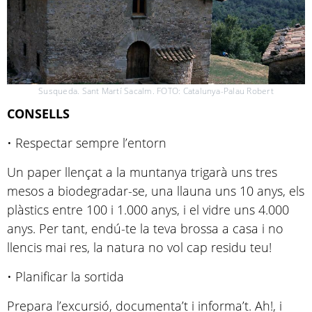
Susqueda. Sant Martí Sacalm. FOTO: Catalunya-Palau Robert
CONSELLS
• Respectar sempre l’entorn
Un paper llençat a la muntanya trigarà uns tres
mesos a biodegradar-se, una llauna uns 10 anys, els
plàstics entre 100 i 1.000 anys, i el vidre uns 4.000
anys. Per tant, endú-te la teva brossa a casa i no
llencis mai res, la natura no vol cap residu teu!
• Planificar la sortida
Prepara l’excursió, documenta’t i informa’t. Ah!, i