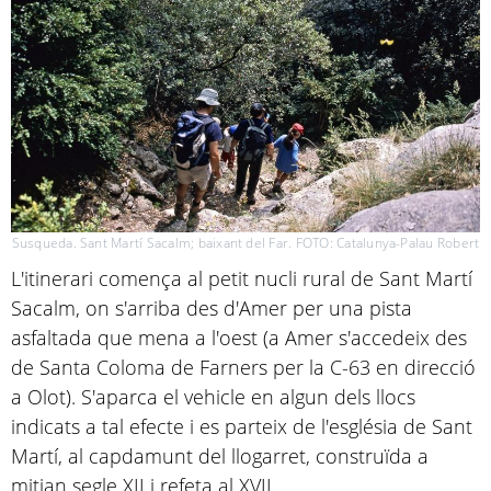
Susqueda. Sant Martí Sacalm; baixant del Far. FOTO: Catalunya-Palau Robert
L'itinerari comença al petit nucli rural de Sant Martí
Sacalm, on s'arriba des d'Amer per una pista
asfaltada que mena a l'oest (a Amer s'accedeix des
de Santa Coloma de Farners per la C-63 en direcció
a Olot). S'aparca el vehicle en algun dels llocs
indicats a tal efecte i es parteix de l'església de Sant
Martí, al capdamunt del llogarret, construïda a
mitjan segle XII i refeta al XVII.