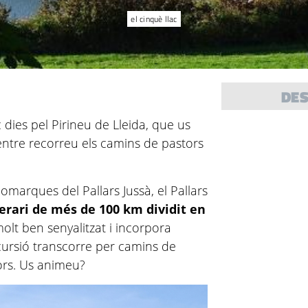
el cinquè llac
DE
dies pel Pirineu de Lleida, que us
entre recorreu els camins de pastors
omarques del Pallars Jussà, el Pallars
nerari de més de 100 km dividit en
olt ben senyalitzat i incorpora
xcursió transcorre per camins de
ors. Us animeu?