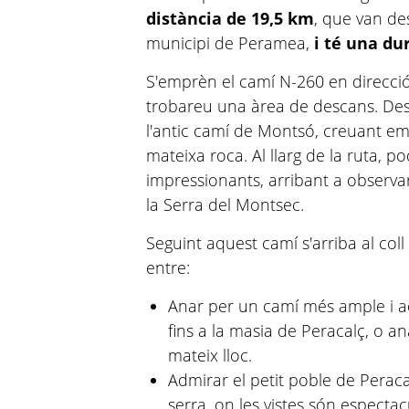
distància de 19,5 km
, que van de
municipi de Peramea,
i té una du
S'emprèn el camí N-260 en direcció S
trobareu una àrea de descans. Des
l'antic camí de Montsó, creuant em
mateixa roca. Al llarg de la ruta, p
impressionants, arribant a observa
la Serra del Montsec.
Seguint aquest camí s'arriba al coll
entre:
Anar per un camí més ample i ac
fins a la masia de Peracalç, o an
mateix lloc.
Admirar el petit poble de Peracal
serra, on les vistes són espectac