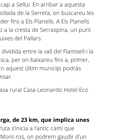
cap a Sellui. En arribar a aquesta
 collada de la Serreta, on buscareu les
er fins a Els Planells. A Els Planells
p a la cresta de Serraspina, un punt
ixes del Pallars.
vidida entre la vall del Flamisell i la
Fosca, per on baixareu fins a, primer,
n aquest últim municipi podràs
ansar.
rga, de 23 km, que implica unes
 ruta s’inicia a l’antic camí que
 Mont-ros, on podrem gaudir d’un