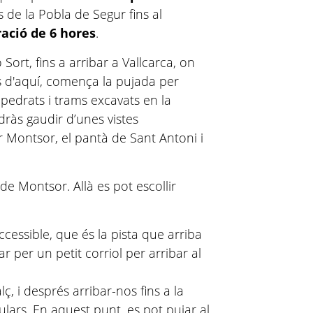
s de la Pobla de Segur fins al
ració de 6 hores
.
ort, fins a arribar a Vallcarca, on
 d'aquí, comença la pujada per
pedrats i trams excavats en la
odràs gaudir d’unes vistes
r Montsor, el pantà de Sant Antoni i
 de Montsor. Allà es pot escollir
cessible, que és la pista que arriba
ar per un petit corriol per arribar al
ç, i després arribar-nos fins a la
ulars. En aquest punt, es pot pujar al