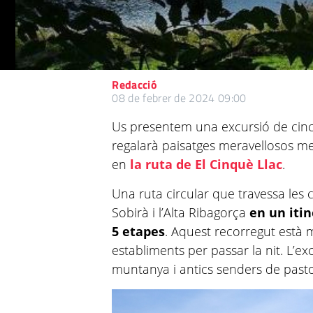
Redacció
08 de febrer de 2024 09:00
Us presentem una excursió de cinc 
regalarà paisatges meravellosos m
en
la ruta de El Cinquè Llac
.
Una ruta circular que travessa les c
Sobirà i l’Alta Ribagorça
en un iti
5 etapes
. Aquest recorregut està m
establiments per passar la nit. L’e
muntanya i antics senders de past