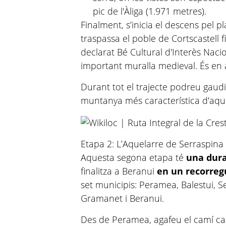
pic de l'Àliga (1.971 metres).
Finalment, s’inicia el descens pel 
traspassa el poble de Cortscastell 
declarat Bé Cultural d'Interès Nac
important muralla medieval. És en 
Durant tot el trajecte podreu gaud
muntanya més característica d'aque
Etapa 2: L’Aquelarre de Serraspina
Aquesta segona etapa té
una dura
finalitza a Beranui
en un recorreg
set municipis: Peramea, Balestui, Se
Gramanet i Beranui.
Des de Peramea, agafeu el camí cap