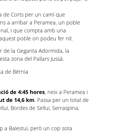
pla de Corts per un camí que
fins a arribar a Peramea, un poble
ional, i que compta amb una
aquest poble on podeu fer nit.
ir de la Geganta Adormida, la
sta zona del Pallars Jussà.
ció de 4:45 hores
, neix a Peramea i
ut de 14,6 km
. Passa per un total de
llui, Bordes de Sellui, Serraspina,
 a Balestui, però un cop sota