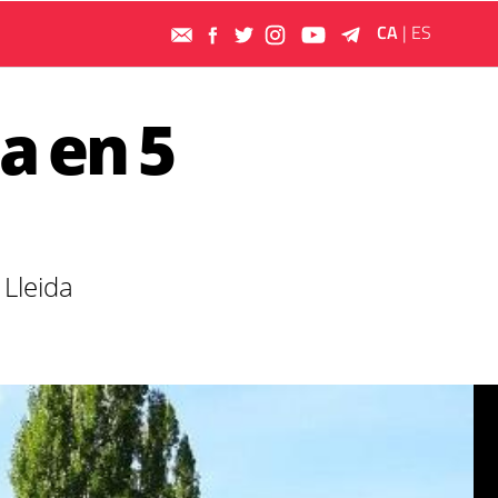
CA
|
ES
a en 5
 Lleida