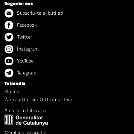
Segueix-nos
Subscriu-te al butlletí
Facebook
Twitter
Instagram
YouTube
Telegram
Totmedia
El grup
Web auditat per OJD interactiva
Amb la col·laboració:
Membres associats: