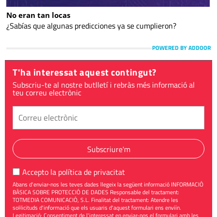
No eran tan locas
¿Sabías que algunas predicciones ya se cumplieron?
POWERED BY ADDOOR
T'ha interessat aquest contingut?
Subscriu-te al nostre butlletí i rebràs més informació al
teu correu electrònic
Subscriure'm
Accepto la
política de privacitat
Abans d'enviar-nos les teves dades llegeix la següent informació INFORMACIÓ
BÀSICA SOBRE PROTECCIÓ DE DADES Responsable del tractament:
TOTMEDIA COMUNICACIÓ, S.L. Finalitat del tractament: Atendre les
sol·licituds d'informació que els usuaris d'aquest formulari ens enviïn.
Legitimació: Consentiment de l'interessat en enviar-nos el formulari amb les