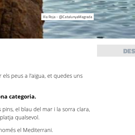
Illa Roja - @CatalunyaMagrada
DE
r els peus a l'aigua, et quedes uns
ona categoria.
pins, el blau del mar i la sorra clara,
latja qualsevol.
només el Mediterrani.