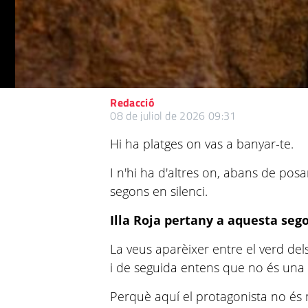
Redacció
08 de juliol de 2026 09:31
Hi ha platges on vas a banyar-te.
I n'hi ha d'altres on, abans de posa
segons en silenci.
Illa Roja pertany a aquesta seg
La veus aparèixer entre el verd dels 
i de seguida entens que no és una p
Perquè aquí el protagonista no és 