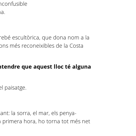
nconfusible
na.
rebé escultòrica, que dona nom a la
acons més reconeixibles de la Costa
ntendre que aquest lloc té alguna
l paisatge.
ant: la sorra, el mar, els penya-
, a primera hora, ho torna tot més net