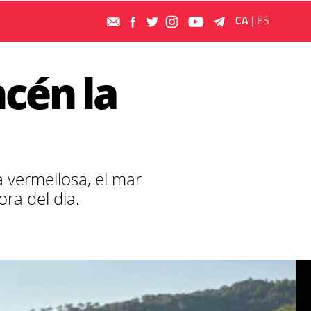
CA
|
ES
ncén la
a vermellosa, el mar
ra del dia.