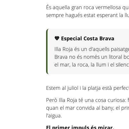
És aquella gran roca vermellosa qu
sempre hagués estat esperant la ll
💙 Especial Costa Brava
Illa Roja és un d'aquells paisa
Brava no és només un litoral b
el mar, la roca, la llum i el silenc
Estem al juliol i la platja està perfec
Però Illa Roja té una cosa curiosa: fin
quan el mar convida al bany, el pr
l'aigua.
El primer impuls és mirar.