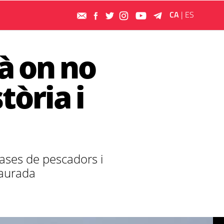
CA
|
ES
là on no
tòria i
cases de pescadors i
Daurada