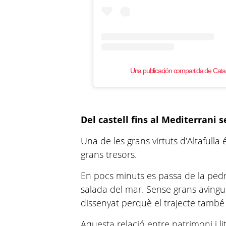
Una publicación compartida de Cat
Del castell fins al Mediterrani 
Una de les grans virtuts d'Altafulla
grans tresors.
En pocs minuts es passa de la pedra
salada del mar. Sense grans avingud
dissenyat perquè el trajecte també 
Aquesta relació entre patrimoni i lit