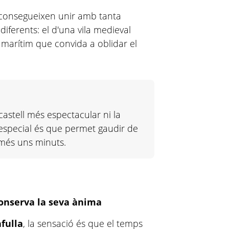
consegueixen unir amb tanta
iferents: el d'una vila medieval
 marítim que convida a oblidar el
castell més espectacular ni la
a especial és que permet gaudir de
més uns minuts.
onserva la seva ànima
afulla
, la sensació és que el temps