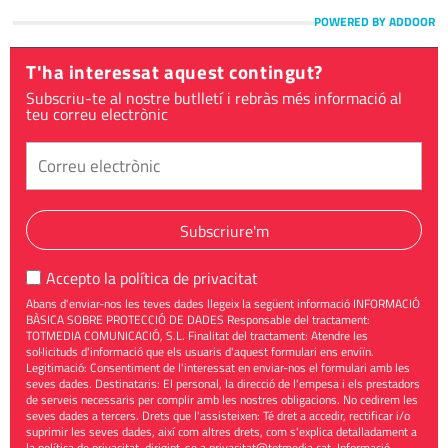
POWERED BY ADDOOR
T'ha interessat aquest contingut?
Subscriu-te al nostre butlletí i rebràs més informació al
teu correu electrònic
Subscriure'm
Accepto la
política de privacitat
Abans d'enviar-nos les teves dades llegeix la següent informació INFORMACIÓ
BÀSICA SOBRE PROTECCIÓ DE DADES Responsable del tractament:
TOTMEDIA COMUNICACIÓ, S.L. Finalitat del tractament: Atendre les
sol·licituds d'informació que els usuaris d'aquest formulari ens enviïn.
Legitimació: Consentiment de l'interessat en enviar-nos el formulari amb les
seves dades. Destinataris: El personal, la direcció de l'empesa i els prestadors
de serveis necessaris per complir amb les nostres obligacions. No cedirem les
seves dades a tercers. Drets que l'assisteixen: Té dret a accedir, rectificar i/o
suprimir les seves dades, així com altres drets, com s'explica detalladament a
la política de privacitat, dirigint-se a
privacitat@totmedia.cat
. Informació