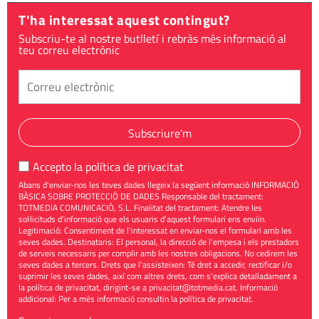
T'ha interessat aquest contingut?
Subscriu-te al nostre butlletí i rebràs més informació al
teu correu electrònic
Subscriure'm
Accepto la
política de privacitat
Abans d'enviar-nos les teves dades llegeix la següent informació INFORMACIÓ
BÀSICA SOBRE PROTECCIÓ DE DADES Responsable del tractament:
TOTMEDIA COMUNICACIÓ, S.L. Finalitat del tractament: Atendre les
sol·licituds d'informació que els usuaris d'aquest formulari ens enviïn.
Legitimació: Consentiment de l'interessat en enviar-nos el formulari amb les
seves dades. Destinataris: El personal, la direcció de l'empesa i els prestadors
de serveis necessaris per complir amb les nostres obligacions. No cedirem les
seves dades a tercers. Drets que l'assisteixen: Té dret a accedir, rectificar i/o
suprimir les seves dades, així com altres drets, com s'explica detalladament a
la política de privacitat, dirigint-se a
privacitat@totmedia.cat
. Informació
addicional: Per a més informació consultin la
política de privacitat
.