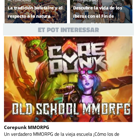
La tradición boletaire y el
Descubre la vida de los
respecto a la natura
íberos con el Fin de
centrarán la Fiesta de las
semana ibérico
ET POT INTERESSAR
Setas
Corepunk MMORPG
Un verdadero MMORPG de la vieja escuela ¡Cómo los de