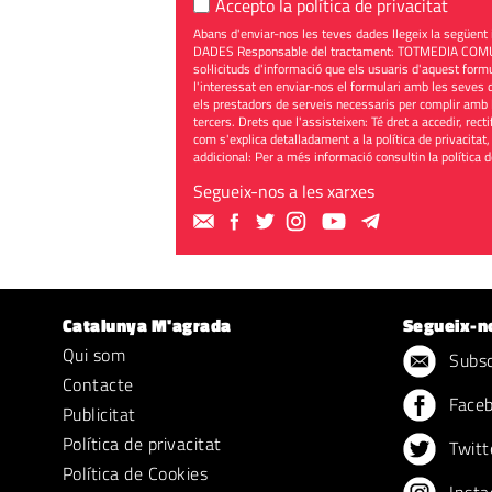
Accepto la
política de privacitat
Abans d'enviar-nos les teves dades llegeix la seg
DADES Responsable del tractament: TOTMEDIA COMUNIC
sol·licituds d'informació que els usuaris d'aquest for
l'interessat en enviar-nos el formulari amb les seves d
els prestadors de serveis necessaris per complir amb 
tercers. Drets que l'assisteixen: Té dret a accedir, rect
com s'explica detalladament a la política de privacitat,
addicional: Per a més informació consultin la
política 
Segueix-nos a les xarxes
Catalunya M'agrada
Segueix-n
Qui som
Subscr
Contacte
Face
Publicitat
Política de privacitat
Twitt
Política de Cookies