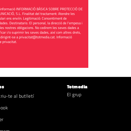
üent informació INFORMACIÓ BÀSICA SOBRE PROTECCIÓ DE
ACIÓ, S.L. Finalitat del tractament: Atendre les
mulari ens enviïn. Legitimació: Consentiment de
ades. Destinataris: El personal, la direcció de l'empesa i
les nostres obligacions. No cedirem les seves dades a
ificar i/o suprimir les seves dades, així com altres drets,
 dirigint-se a
privacitat@totmedia.cat
. Informació
de privacitat
.
os
Totmedia
El grup
iu-te al butlletí
book
er