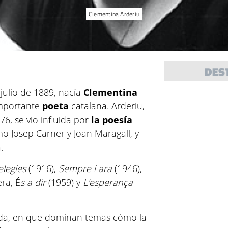
Clementina Arderiu
DES
 julio de 1889, nacía
Clementina
importante
poeta
catalana. Arderiu,
6, se vio influida por
la poesía
o Josep Carner y Joan Maragall, y
.
elegies
(1916),
Sempre i ara
(1946),
ra, É
s a dir
(1959) y
L'esperança
ada, en que dominan temas cómo la