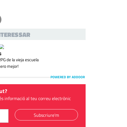
INTERESSAR
G
 de la vieja escuela
pero mejor!
POWERED BY ADDOOR
ut?
és informació al teu correu electrònic
Subscriure'm