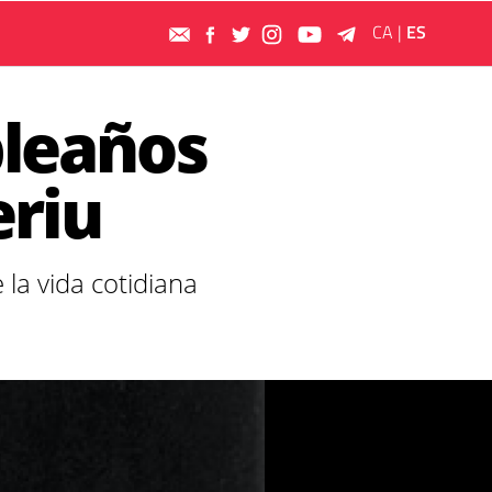
CA
|
ES
mpleaños
eriu
la vida cotidiana