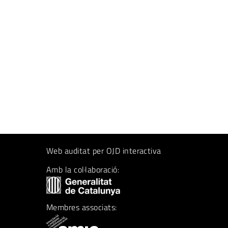
Web auditat per OJD interactiva
Amb la col·laboració:
Membres associats: