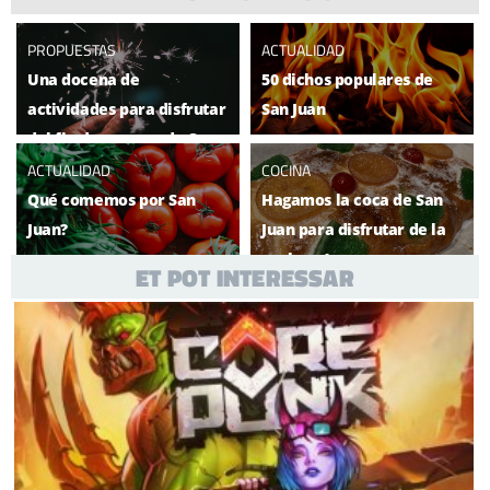
PROPUESTAS
ACTUALIDAD
Una docena de
50 dichos populares de
actividades para disfrutar
San Juan
del fin de semana de San
Juan
ACTUALIDAD
COCINA
Qué comemos por San
Hagamos la coca de San
Juan?
Juan para disfrutar de la
verbena!
ET POT INTERESSAR