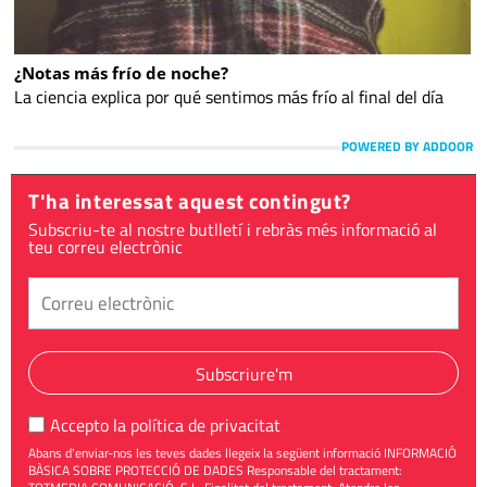
¿Notas más frío de noche?
La ciencia explica por qué sentimos más frío al final del día
POWERED BY ADDOOR
T'ha interessat aquest contingut?
Subscriu-te al nostre butlletí i rebràs més informació al
teu correu electrònic
Subscriure'm
Accepto la
política de privacitat
Abans d'enviar-nos les teves dades llegeix la següent informació INFORMACIÓ
BÀSICA SOBRE PROTECCIÓ DE DADES Responsable del tractament: