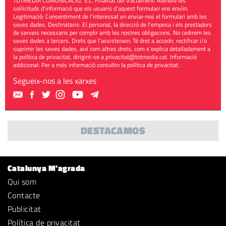
TOTMEDIA COMUNICACIÓ, S.L. Finalitat del tractament: Atendre les
sol·licituds d'informació que els usuaris d'aquest formulari ens enviïn.
Legitimació: Consentiment de l'interessat en enviar-nos el formulari amb les
seves dades. Destinataris: El personal, la direcció de l'empesa i els prestadors
de serveis necessaris per complir amb les nostres obligacions. No cedirem les
seves dades a tercers. Drets que l'assisteixen: Té dret a accedir, rectificar i/o
suprimir les seves dades, així com altres drets, com s'explica detalladament a
la política de privacitat, dirigint-se a
privacitat@totmedia.cat
. Informació
addicional: Per a més informació consultin la
política de privacitat
.
Segueix-nos a les xarxes
DESTACAMOS
Catalunya M'agrada
Qui som
Contacte
Publicitat
Política de privacitat