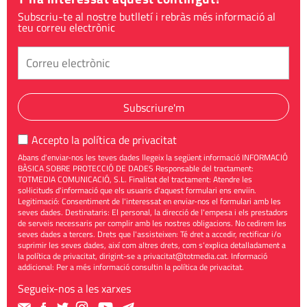
Subscriu-te al nostre butlletí i rebràs més informació al
teu correu electrònic
Subscriure'm
Accepto la
política de privacitat
Abans d'enviar-nos les teves dades llegeix la següent informació INFORMACIÓ
BÀSICA SOBRE PROTECCIÓ DE DADES Responsable del tractament:
TOTMEDIA COMUNICACIÓ, S.L. Finalitat del tractament: Atendre les
sol·licituds d'informació que els usuaris d'aquest formulari ens enviïn.
Legitimació: Consentiment de l'interessat en enviar-nos el formulari amb les
seves dades. Destinataris: El personal, la direcció de l'empesa i els prestadors
de serveis necessaris per complir amb les nostres obligacions. No cedirem les
seves dades a tercers. Drets que l'assisteixen: Té dret a accedir, rectificar i/o
suprimir les seves dades, així com altres drets, com s'explica detalladament a
la política de privacitat, dirigint-se a
privacitat@totmedia.cat
. Informació
addicional: Per a més informació consultin la
política de privacitat
.
Segueix-nos a les xarxes