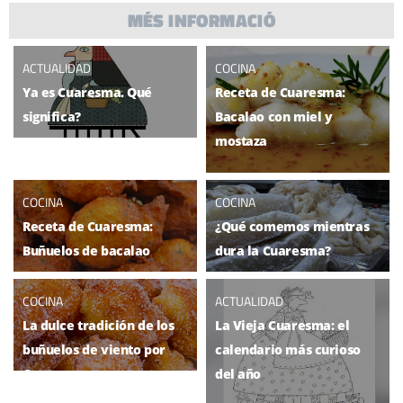
MÉS INFORMACIÓ
ACTUALIDAD
COCINA
Ya es Cuaresma. Qué
Receta de Cuaresma:
significa?
Bacalao con miel y
mostaza
COCINA
COCINA
Receta de Cuaresma:
¿Qué comemos mientras
Buñuelos de bacalao
dura la Cuaresma?
COCINA
ACTUALIDAD
La dulce tradición de los
La Vieja Cuaresma: el
buñuelos de viento por
calendario más curioso
Cuaresma
del año