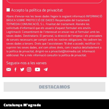
Accepto la
política de privacitat
Abans d'enviar-nos les teves dades llegeix la següent informació INFORMACIÓ
BÀSICA SOBRE PROTECCIÓ DE DADES Responsable del tractament:
TOTMEDIA COMUNICACIÓ, S.L. Finalitat del tractament: Atendre les
sol·licituds d'informació que els usuaris d'aquest formulari ens enviïn.
Legitimació: Consentiment de l'interessat en enviar-nos el formulari amb les
seves dades. Destinataris: El personal, la direcció de l'empesa i els prestadors
de serveis necessaris per complir amb les nostres obligacions. No cedirem les
seves dades a tercers. Drets que l'assisteixen: Té dret a accedir, rectificar i/o
suprimir les seves dades, així com altres drets, com s'explica detalladament a
la política de privacitat, dirigint-se a
privacitat@totmedia.cat
. Informació
addicional: Per a més informació consultin la
política de privacitat
.
Segueix-nos a les xarxes
DESTACAMOS
Catalunya M'agrada