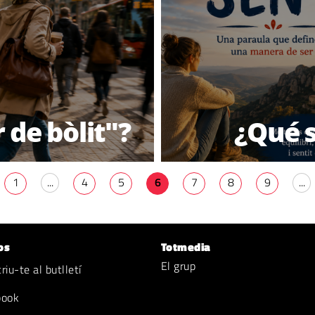
 de bòlit"?
¿Qué s
1
...
4
5
6
7
8
9
...
os
Totmedia
El grup
iu-te al butlletí
book