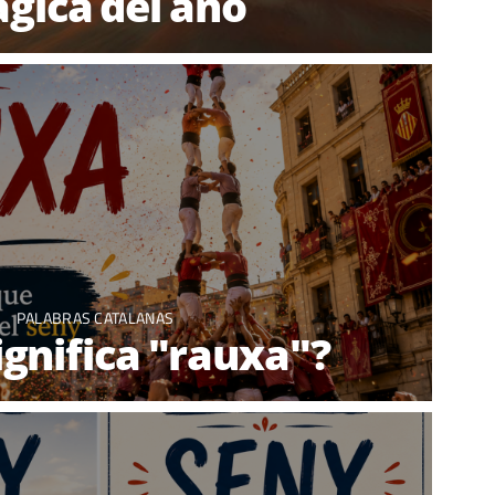
gica del año
PALABRAS CATALANAS
ignifica "rauxa"?