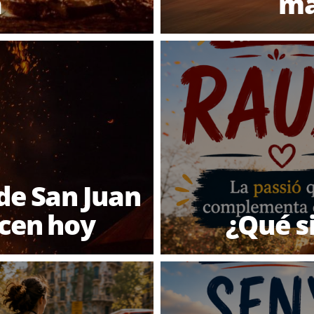
a
má
de San Juan
icen hoy
¿Qué s