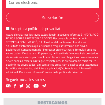
Subscriure'm
Accepto la
política de privacitat
Abans d'enviar-nos les teves dades llegeix la següent informació INFORMACIÓ
BÀSICA SOBRE PROTECCIÓ DE DADES Responsable del tractament:
TOTMEDIA COMUNICACIÓ, S.L. Finalitat del tractament: Atendre les
sol·licituds d'informació que els usuaris d'aquest formulari ens enviïn.
Legitimació: Consentiment de l'interessat en enviar-nos el formulari amb les
seves dades. Destinataris: El personal, la direcció de l'empesa i els prestadors
de serveis necessaris per complir amb les nostres obligacions. No cedirem les
seves dades a tercers. Drets que l'assisteixen: Té dret a accedir, rectificar i/o
suprimir les seves dades, així com altres drets, com s'explica detalladament a
la política de privacitat, dirigint-se a
privacitat@totmedia.cat
. Informació
addicional: Per a més informació consultin la
política de privacitat
.
Segueix-nos a les xarxes
DESTACAMOS