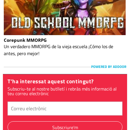
Corepunk MMORPG
Un verdadero MMORPG de la vieja escuela ¡Cómo los de
antes, pero mejor!
POWERED BY ADDOOR
T'ha interessat aquest contingut?
Subscriu-te al nostre butlletí i rebràs més informació al
teu correu electrònic
Subscriure'm