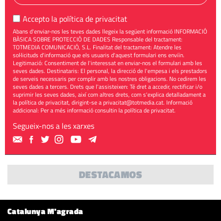
Accepto la
política de privacitat
Abans d'enviar-nos les teves dades llegeix la següent informació INFORMACIÓ
BÀSICA SOBRE PROTECCIÓ DE DADES Responsable del tractament:
TOTMEDIA COMUNICACIÓ, S.L. Finalitat del tractament: Atendre les
sol·licituds d'informació que els usuaris d'aquest formulari ens enviïn.
Legitimació: Consentiment de l'interessat en enviar-nos el formulari amb les
seves dades. Destinataris: El personal, la direcció de l'empesa i els prestadors
de serveis necessaris per complir amb les nostres obligacions. No cedirem les
seves dades a tercers. Drets que l'assisteixen: Té dret a accedir, rectificar i/o
suprimir les seves dades, així com altres drets, com s'explica detalladament a
la política de privacitat, dirigint-se a
privacitat@totmedia.cat
. Informació
addicional: Per a més informació consultin la
política de privacitat
.
Segueix-nos a les xarxes
DESTACAMOS
Catalunya M'agrada