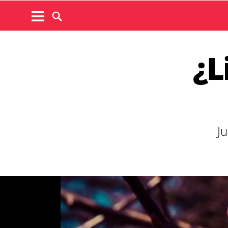
¿L
Ju