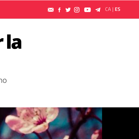
CA
|
ES
 la
rno