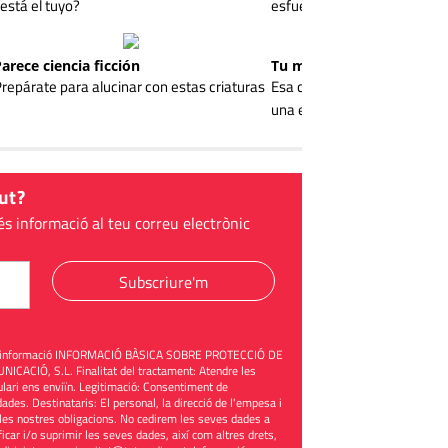
está el tuyo?
esfuerzo?
Parece ciencia ficción
Tu memoria y la música
repárate para alucinar con estas criaturas
Esa canción antigua que no 
una explicación
PO
ut?
és informació al teu correu electrònic
Subscriure'm
üent informació INFORMACIÓ BÀSICA SOBRE PROTECCIÓ DE
ACIÓ, S.L. Finalitat del tractament: Atendre les
mulari ens enviïn. Legitimació: Consentiment de
ades. Destinataris: El personal, la direcció de l'empesa i
les nostres obligacions. No cedirem les seves dades a
ificar i/o suprimir les seves dades, així com altres drets,