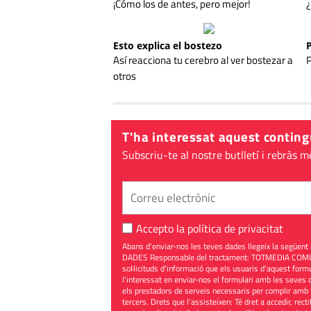
¡Cómo los de antes, pero mejor!
¿
Esto explica el bostezo
Así reacciona tu cerebro al ver bostezar a
P
otros
T'ha interessat aquest conting
Subscriu-te al nostre butlletí i rebràs m
Accepto la
política de privacitat
Abans d'enviar-nos les teves dades llegeix la seg
DADES Responsable del tractament: TOTMEDIA COMUNIC
sol·licituds d'informació que els usuaris d'aquest for
l'interessat en enviar-nos el formulari amb les seves d
els prestadors de serveis necessaris per complir amb 
tercers. Drets que l'assisteixen: Té dret a accedir, rect