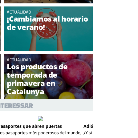
ACTUALIDAD
¡Cambiamos al horario
de verano!
ACTUALIDAD
Los productos de
temporada de
primavera en
Catalunya
INTERESSAR
Pasaportes que abren puertas
Adiós a la cal del baño
Los pasaportes más poderosos del mundo,
¿Y si pudieras eliminar la cal