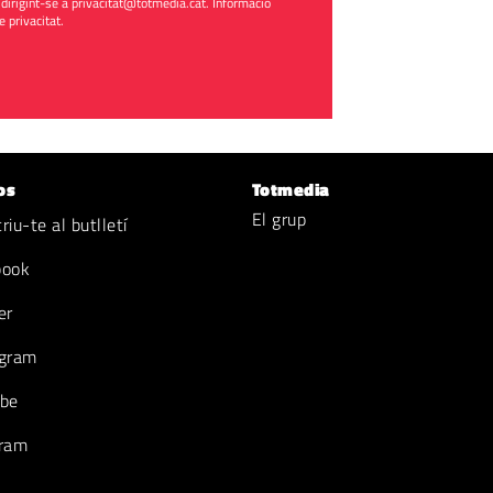
 dirigint-se a
privacitat@totmedia.cat
. Informació
de privacitat
.
os
Totmedia
El grup
iu-te al butlletí
book
er
gram
be
ram