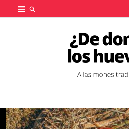
¿De don
los hue
A las mones trad