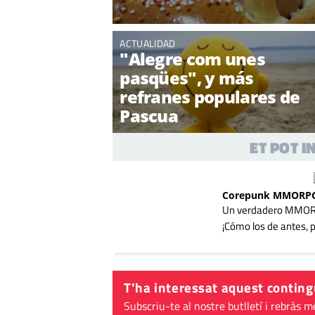
ACTUALIDAD
"Alegre com unes
pasqües", y más
refranes populares de
Pascua
ET POT 
Corepunk MMORP
Un verdadero MMORPG
¡Cómo los de antes, 
T'ha interessat aquest conting
Subscriu-te al nostre butlletí i rebràs m