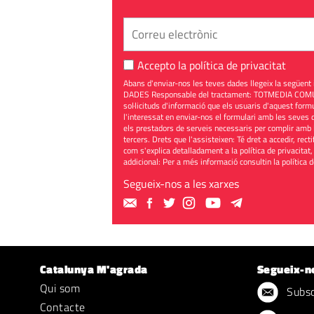
Accepto la
política de privacitat
Abans d'enviar-nos les teves dades llegeix la seg
DADES Responsable del tractament: TOTMEDIA COMUNIC
sol·licituds d'informació que els usuaris d'aquest for
l'interessat en enviar-nos el formulari amb les seves d
els prestadors de serveis necessaris per complir amb 
tercers. Drets que l'assisteixen: Té dret a accedir, rect
com s'explica detalladament a la política de privacitat,
addicional: Per a més informació consultin la
política 
Segueix-nos a les xarxes
Catalunya M'agrada
Segueix-n
Qui som
Subscr
Contacte