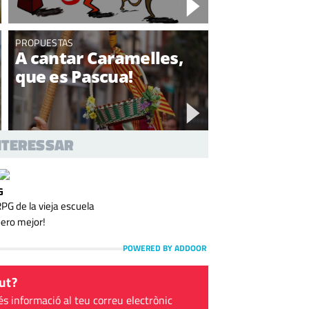
PROPUESTAS
A cantar Caramelles,
que es Pascua!
INTERESSAR
G
 de la vieja escuela
pero mejor!
POWERED BY ADDOOR
ut?
és informació al teu correu electrònic