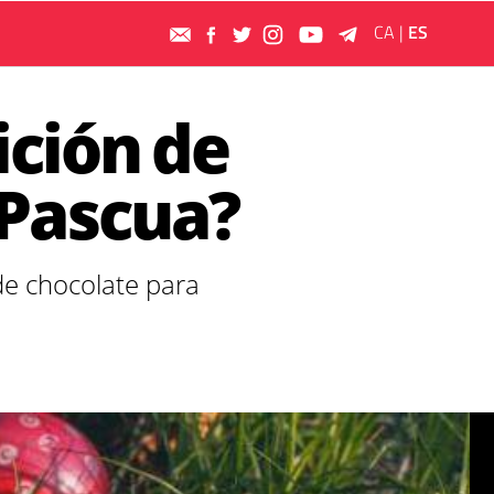
CA
|
ES
ición de
 Pascua?
de chocolate para