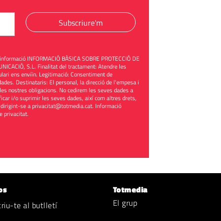
Subscriure'm
üent informació INFORMACIÓ BÀSICA SOBRE PROTECCIÓ DE
ACIÓ, S.L. Finalitat del tractament: Atendre les
mulari ens enviïn. Legitimació: Consentiment de
ades. Destinataris: El personal, la direcció de l'empesa i
les nostres obligacions. No cedirem les seves dades a
ificar i/o suprimir les seves dades, així com altres drets,
 dirigint-se a
privacitat@totmedia.cat
. Informació
de privacitat
.
os
Totmedia
El grup
iu-te al butlletí