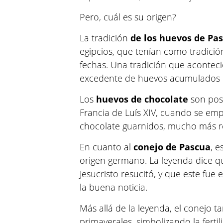
Pero, cuál es su origen?
La tradición
de los huevos de Pa
egipcios, que tenían como tradició
fechas. Una tradición que acontec
excedente de huevos acumulados 
Los
huevos de chocolate
son post
Francia de Luís XIV, cuando se em
chocolate guarnidos, mucho más r
En cuanto al
conejo de Pascua
, e
origen germano. La leyenda dice q
Jesucristo resucitó, y que este fue 
la buena noticia.
Más allá de la leyenda, el conejo t
primaverales, simbolizando la fertil