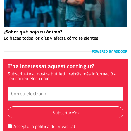
¿Sabes qué baja tu ánimo?
Lo haces todos los días y afecta cómo te sientes
POWERED BY ADDOOR
T'ha interessat aquest contingut?
Subscriu-te al nostre butlletí i rebràs més informació al
teu correu electrònic
Subscriure'm
Accepto la
política de privacitat