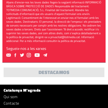
Abans d'enviar-nos les teves dades llegeix la següent informació INFORMACIÓ
BÀSICA SOBRE PROTECCIÓ DE DADES Responsable del tractament:
TOTMEDIA COMUNICACIÓ, S.L. Finalitat del tractament: Atendre les
sol·licituds d'informació que els usuaris d'aquest formulari ens enviïn.
Legitimació: Consentiment de l'interessat en enviar-nos el formulari amb les
seves dades. Destinataris: El personal, la direcció de l'empesa i els prestadors
de serveis necessaris per complir amb les nostres obligacions. No cedirem les
seves dades a tercers. Drets que l'assisteixen: Té dret a accedir, rectificar i/o
suprimir les seves dades, així com altres drets, com s'explica detalladament a
la política de privacitat, dirigint-se a
privacitat@totmedia.cat
. Informació
addicional: Per a més informació consultin la
política de privacitat
.
Segueix-nos a les xarxes
DESTACAMOS
Catalunya M'agrada
Qui som
Contacte