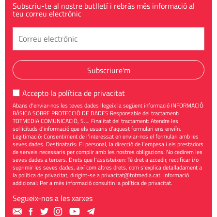
Subscriu-te al nostre butlletí i rebràs més informació al
teu correu electrònic
Subscriure'm
Accepto la
política de privacitat
Abans d'enviar-nos les teves dades llegeix la següent informació INFORMACIÓ
BÀSICA SOBRE PROTECCIÓ DE DADES Responsable del tractament:
TOTMEDIA COMUNICACIÓ, S.L. Finalitat del tractament: Atendre les
sol·licituds d'informació que els usuaris d'aquest formulari ens enviïn.
Legitimació: Consentiment de l'interessat en enviar-nos el formulari amb les
seves dades. Destinataris: El personal, la direcció de l'empesa i els prestadors
de serveis necessaris per complir amb les nostres obligacions. No cedirem les
seves dades a tercers. Drets que l'assisteixen: Té dret a accedir, rectificar i/o
suprimir les seves dades, així com altres drets, com s'explica detalladament a
la política de privacitat, dirigint-se a
privacitat@totmedia.cat
. Informació
addicional: Per a més informació consultin la
política de privacitat
.
Segueix-nos a les xarxes