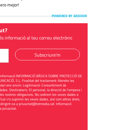
pero mejor!
POWERED BY ADDOOR
ut?
és informació al teu correu electrònic
Subscriure'm
üent informació INFORMACIÓ BÀSICA SOBRE PROTECCIÓ DE
ACIÓ, S.L. Finalitat del tractament: Atendre les
mulari ens enviïn. Legitimació: Consentiment de
ades. Destinataris: El personal, la direcció de l'empesa i
les nostres obligacions. No cedirem les seves dades a
ificar i/o suprimir les seves dades, així com altres drets,
 dirigint-se a
privacitat@totmedia.cat
. Informació
de privacitat
.