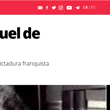
CA
|
ES
uel de
dictadura franquista