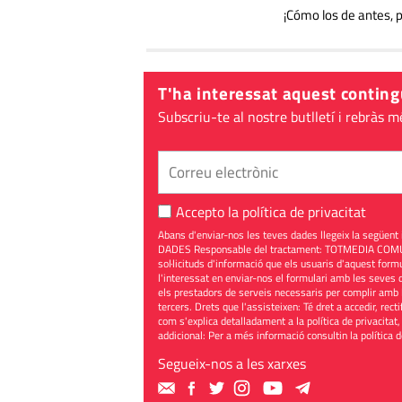
¡Cómo los de antes, 
T'ha interessat aquest conting
Subscriu-te al nostre butlletí i rebràs m
Accepto la
política de privacitat
Abans d'enviar-nos les teves dades llegeix la seg
DADES Responsable del tractament: TOTMEDIA COMUNIC
sol·licituds d'informació que els usuaris d'aquest for
l'interessat en enviar-nos el formulari amb les seves d
els prestadors de serveis necessaris per complir amb 
tercers. Drets que l'assisteixen: Té dret a accedir, rect
com s'explica detalladament a la política de privacitat,
addicional: Per a més informació consultin la
política 
Segueix-nos a les xarxes