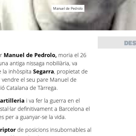
Manuel de Pedrolo
DE
or
Manuel de Pedrolo,
moria el 26
una antiga nissaga nobiliària, va
e la inhòspita
Segarra
, propietat de
va vendre el seu pare Manuel de
ció Catalana de Tàrrega.
'artilleria
i va fer la guerra en el
stal·lar definitivament a Barcelona el
es per a guanyar-se la vida.
riptor
de posicions insubornables al