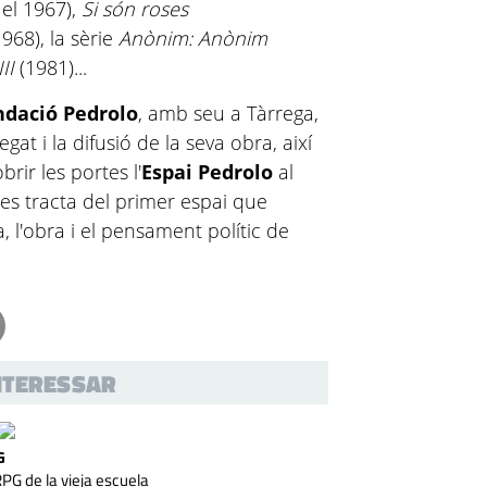
 el 1967),
Si són roses
1968), la sèrie
Anònim: Anònim
III
(1981)...
ndació Pedrolo
, amb seu a Tàrrega,
gat i la difusió de la seva obra, així
brir les portes l'
Espai Pedrolo
al
 es tracta del primer espai que
 l'obra i el pensament polític de
INTERESSAR
G
 de la vieja escuela