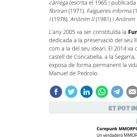
càrrega
(escrita el 1965 i publicada
floriran
(1971),
Falgueres informa
(
I
(1978),
Anònim II
(1981) i
Anònim 
L’any 2005 va ser constituïda la
Fu
dedicada a la preservació del seu lle
com a la del seu ideari. El 2014 va o
castell de Concabella, a la Segarra;
exposa de forma permanent la vida,
Manuel de Pedrolo.
ET POT 
Corepunk MMORP
Un verdadero MMORPG