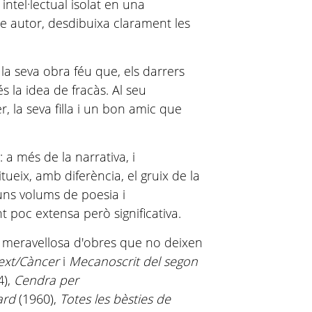
 intel·lectual isolat en una
e autor, desdibuixa clarament les
 la seva obra féu que, els darrers
és la idea de fracàs. Al seu
r, la seva filla i un bon amic que
: a més de la narrativa, i
tueix, amb diferència, el gruix de la
guns volums de poesia i
 poc extensa però significativa.
 meravellosa d'obres que no deixen
ext/Càncer
i
Mecanoscrit del segon
4),
Cendra per
tard
(1960),
Totes les bèsties de