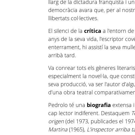
llarg de la dictadura franquista i un
democràcia avara que, per al nostr
llibertats col·lectives.
El silenci de la
crítica
a l'entorn de
anys de la seva vida, l'escriptor cov
enterrament, hi assistí la seva mulle
arribà tard.
Va conrear tots els gèneres literaris
especialment la novel·la, que consti
seva producció, va ser l'autor d’al
d’una obra teatral comparativament
Pedrolo té una
biografia
extensa i
cap lector indiferent. Destaquem
T
origen
(del 1973, publicades el 197
Martina
(1965),
L’inspector arriba 