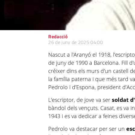
Redacció
26 de juny de 2025 04:00
Nascut a l'Aranyó el 1918, l'escript
de juny de 1990 a Barcelona. Fill d'
créixer dins els murs d'un castell d
la família paterna i que més tard 
Pedrolo i d’Espona, president d’Ac
L'escriptor, de jove va ser
soldat
d
bàndol dels vençuts. Casat, es va in
1943 i es va dedicar a feines divers
Pedrolo va destacar per ser un
esc