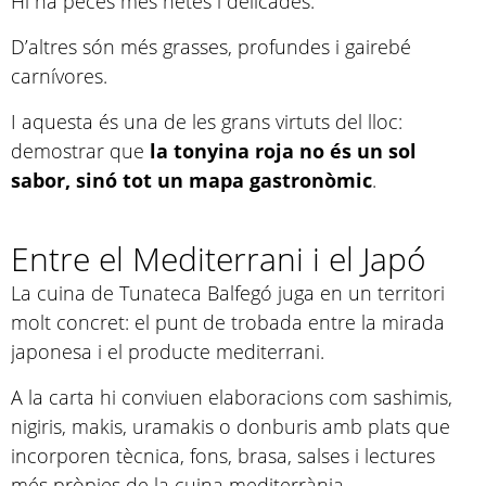
Hi ha peces més netes i delicades.
D’altres són més grasses, profundes i gairebé
carnívores.
I aquesta és una de les grans virtuts del lloc:
demostrar que
la tonyina roja no és un sol
sabor, sinó tot un mapa gastronòmic
.
Entre el Mediterrani i el Japó
La cuina de Tunateca Balfegó juga en un territori
molt concret: el punt de trobada entre la mirada
japonesa i el producte mediterrani.
A la carta hi conviuen elaboracions com sashimis,
nigiris, makis, uramakis o donburis amb plats que
incorporen tècnica, fons, brasa, salses i lectures
més pròpies de la cuina mediterrània