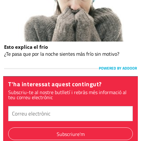
Esto explica el frío
¿Te pasa que por la noche sientes más frío sin motivo?
POWERED BY ADDOOR
T'ha interessat aquest contingut?
Subscriu-te al nostre butlletí i rebràs més informació al
teu correu electrònic
Subscriure'm