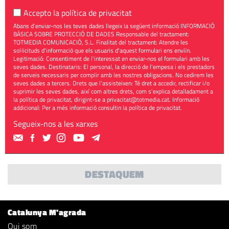
Accepto la
política de privacitat
Abans d'enviar-nos les teves dades llegeix la següent informació INFORMACIÓ
BÀSICA SOBRE PROTECCIÓ DE DADES Responsable del tractament:
TOTMEDIA COMUNICACIÓ, S.L. Finalitat del tractament: Atendre les
sol·licituds d'informació que els usuaris d'aquest formulari ens enviïn.
Legitimació: Consentiment de l'interessat en enviar-nos el formulari amb les
seves dades. Destinataris: El personal, la direcció de l'empesa i els prestadors
de serveis necessaris per complir amb les nostres obligacions. No cedirem les
seves dades a tercers. Drets que l'assisteixen: Té dret a accedir, rectificar i/o
suprimir les seves dades, així com altres drets, com s'explica detalladament a
la política de privacitat, dirigint-se a
privacitat@totmedia.cat
. Informació
addicional: Per a més informació consultin la
política de privacitat
.
Segueix-nos a les xarxes
DESTAQUEM
Catalunya M'agrada
Qui som