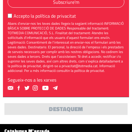
Subscriure'm
Accepto la
política de privacitat
Abans d'enviar-nos les teves dades llegeix la següent informació INFORMACIÓ
BÀSICA SOBRE PROTECCIÓ DE DADES Responsable del tractament:
TOTMEDIA COMUNICACIÓ, S.L. Finalitat del tractament: Atendre les
sol·licituds d'informació que els usuaris d'aquest formulari ens enviïn.
Legitimació: Consentiment de l'interessat en enviar-nos el formulari amb les
seves dades. Destinataris: El personal, la direcció de l'empesa i els prestadors
de serveis necessaris per complir amb les nostres obligacions. No cedirem les
seves dades a tercers. Drets que l'assisteixen: Té dret a accedir, rectificar i/o
suprimir les seves dades, així com altres drets, com s'explica detalladament a
la política de privacitat, dirigint-se a
privacitat@totmedia.cat
. Informació
addicional: Per a més informació consultin la
política de privacitat
.
Segueix-nos a les xarxes
DESTAQUEM
Catalunya M'agrada