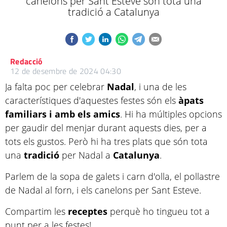
canelons per Sant Esteve són tota una
tradició a Catalunya
Redacció
12 de desembre de 2024 04:30
Ja falta poc per celebrar
Nadal
, i una de les
característiques d'aquestes festes són els
àpats
familiars i amb els amics
. Hi ha múltiples opcions
per gaudir del menjar durant aquests dies, per a
tots els gustos. Però hi ha tres plats que són tota
una
tradició
per Nadal a
Catalunya
.
Parlem de la sopa de galets i carn d'olla, el pollastre
de Nadal al forn, i els canelons per Sant Esteve.
Compartim les
receptes
perquè ho tingueu tot a
punt per a les festes!