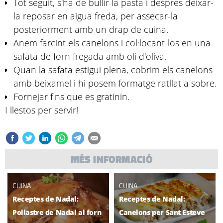
Tot seguit, s'ha de bullir la pasta i després deixar-
la reposar en aigua freda, per assecar-la
posteriorment amb un drap de cuina.
Anem farcint els canelons i col·locant-los en una
safata de forn fregada amb oli d'oliva.
Quan la safata estigui plena, cobrim els canelons
amb beixamel i hi posem formatge ratllat a sobre.
Fornejar fins que es gratinin.
I llestos per servir!
MÉS INFORMACIÓ
CUINA
CUINA
Receptes de Nadal:
Receptes de Nadal:
Pollastre de Nadal al forn
Canelons per Sant Esteve