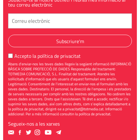
teu correu electrònic
Subscriure'm
Accepto la
política de privacitat
Abans d'enviar-nos les teves dades llegeix la següent informació INFORMACIÓ
BÀSICA SOBRE PROTECCIÓ DE DADES Responsable del tractament:
TOTMEDIA COMUNICACIÓ, S.L. Finalitat del tractament: Atendre les
sol·licituds d'informació que els usuaris d'aquest formulari ens enviïn.
Legitimació: Consentiment de l'interessat en enviar-nos el formulari amb les
seves dades. Destinataris: El personal, la direcció de l'empesa i els prestadors
de serveis necessaris per complir amb les nostres obligacions. No cedirem les
seves dades a tercers. Drets que l'assisteixen: Té dret a accedir, rectificar i/o
suprimir les seves dades, així com altres drets, com s'explica detalladament a
la política de privacitat, dirigint-se a
privacitat@totmedia.cat
. Informació
addicional: Per a més informació consultin la
política de privacitat
.
Segueix-nos a les xarxes