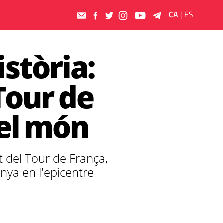
CA
|
ES
istòria:
 Tour de
 el món
t del Tour de França,
nya en l'epicentre