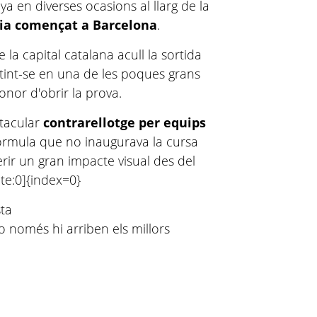
ya en diverses ocasions al llarg de la
ia començat a Barcelona
.
la capital catalana acull la sortida
rtint-se en una de les poques grans
onor d'obrir la prova.
tacular
contrarellotge per equips
fórmula que no inaugurava la cursa
rir un gran impacte visual des del
te:0]{index=0}
sta
o només hi arriben els millors