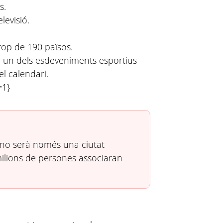
s.
levisió.
rop de 190 països.
n un dels esdeveniments esportius
l calendari.
=1}
 no serà només una ciutat
milions de persones associaran