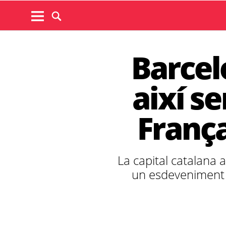
Barcelo
així se
França
La capital catalana 
un esdeveniment e