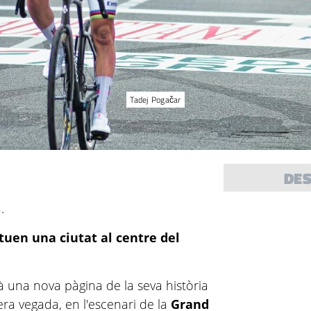
Tadej Pogačar
DE
.
uen una ciutat al centre del
à una nova pàgina de la seva història
era vegada, en l'escenari de la
Grand