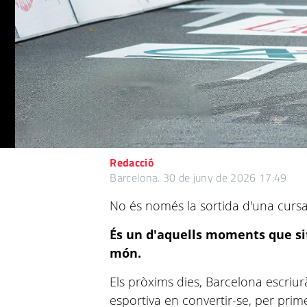
Redacció
Barcelona.
30 de juny de 2026 17:49
No és només la sortida d'una cursa
És un d'aquells moments que sit
món.
Els pròxims dies, Barcelona escriur
esportiva en convertir-se, per prim