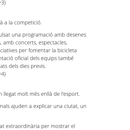
=3}
rà a la competició.
pulsat una programació amb desenes
es, amb concerts, espectacles,
niciatives per fomentar la bicicleta
tació oficial dels equips també
ts dels dies previs.
=4}
n
llegat molt més enllà de l'esport.
nals ajuden a explicar una ciutat, un
at extraordinària per mostrar el