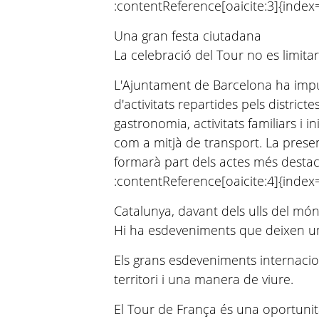
:contentReference[oaicite:3]{index
Una gran festa ciutadana
La celebració del Tour no es limita
L'Ajuntament de Barcelona ha im
d'activitats repartides pels district
gastronomia, activitats familiars i i
com a mitjà de transport. La presen
formarà part dels actes més destaca
:contentReference[oaicite:4]{index
Catalunya, davant dels ulls del mó
Hi ha esdeveniments que deixen un 
Els grans esdeveniments internacio
territori i una manera de viure.
El Tour de França és una oportunit