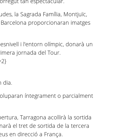
orregut tan espectacular.
udes, la Sagrada Família, Montjuïc,
 de Barcelona proporcionaran imatges
esnivell i l'entorn olímpic, donarà un
rimera jornada del Tour.
=2}
 dia.
voluparan íntegrament o parcialment
ertura, Tarragona acollirà la sortida
arà el tret de sortida de la tercera
neus en direcció a França.