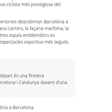
ova ciclista més prestigiosa del
persones descobriran Barcelona a
seus carrers, la façana marítima, la
ltres espais emblemàtics es
 espectacles esportius més seguits
Départ és una finestra
arcelona i Catalunya davant d'una
òria a Barcelona