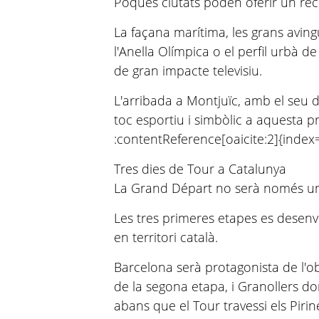
Poques ciutats poden oferir un rec
La façana marítima, les grans aving
l'Anella Olímpica o el perfil urbà
de gran impacte televisiu.
L'arribada a Montjuïc, amb el seu d
toc esportiu i simbòlic a aquesta p
:contentReference[oaicite:2]{index
Tres dies de Tour a Catalunya
La Grand Départ no serà només un
Les tres primeres etapes es desen
en territori català.
Barcelona serà protagonista de l'ob
de la segona etapa, i Granollers don
abans que el Tour travessi els Piri