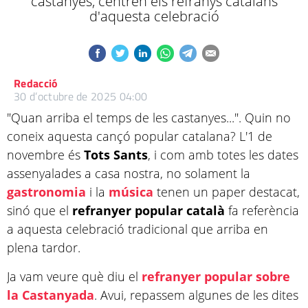
castanyes, centren els refranys catalans
d'aquesta celebració
Redacció
30 d’octubre de 2025 04:00
"Quan arriba el temps de les castanyes...". Quin no
coneix aquesta cançó popular catalana? L'1 de
novembre és
Tots Sants
, i com amb totes les dates
assenyalades a casa nostra, no solament la
gastronomia
i la
música
tenen un paper destacat,
sinó que el
refranyer
popular
català
fa referència
a aquesta celebració tradicional que arriba en
plena tardor.
Ja vam veure què diu el
refranyer popular sobre
la Castanyada
. Avui, repassem algunes de les dites