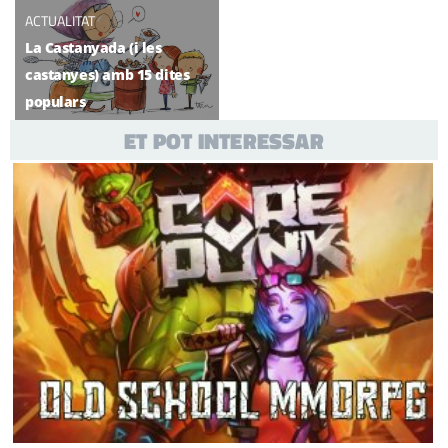
ACTUALITAT
La Castanyada (i les
castanyes) amb 15 dites
populars
ET POT INTERESSAR