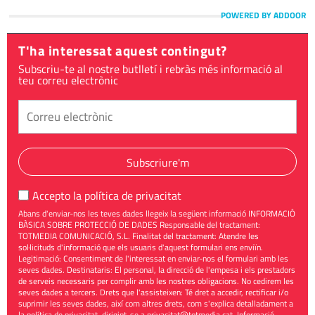
POWERED BY ADDOOR
T'ha interessat aquest contingut?
Subscriu-te al nostre butlletí i rebràs més informació al
teu correu electrònic
Subscriure'm
Accepto la
política de privacitat
Abans d'enviar-nos les teves dades llegeix la següent informació INFORMACIÓ
BÀSICA SOBRE PROTECCIÓ DE DADES Responsable del tractament:
TOTMEDIA COMUNICACIÓ, S.L. Finalitat del tractament: Atendre les
sol·licituds d'informació que els usuaris d'aquest formulari ens enviïn.
Legitimació: Consentiment de l'interessat en enviar-nos el formulari amb les
seves dades. Destinataris: El personal, la direcció de l'empesa i els prestadors
de serveis necessaris per complir amb les nostres obligacions. No cedirem les
seves dades a tercers. Drets que l'assisteixen: Té dret a accedir, rectificar i/o
suprimir les seves dades, així com altres drets, com s'explica detalladament a
la política de privacitat, dirigint-se a
privacitat@totmedia.cat
. Informació