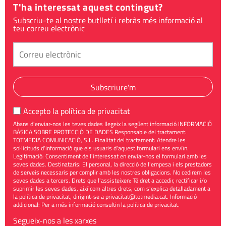
T'ha interessat aquest contingut?
Subscriu-te al nostre butlletí i rebràs més informació al
teu correu electrònic
Subscriure'm
Accepto la
política de privacitat
Abans d'enviar-nos les teves dades llegeix la següent informació INFORMACIÓ
BÀSICA SOBRE PROTECCIÓ DE DADES Responsable del tractament:
TOTMEDIA COMUNICACIÓ, S.L. Finalitat del tractament: Atendre les
sol·licituds d'informació que els usuaris d'aquest formulari ens enviïn.
Legitimació: Consentiment de l'interessat en enviar-nos el formulari amb les
seves dades. Destinataris: El personal, la direcció de l'empesa i els prestadors
de serveis necessaris per complir amb les nostres obligacions. No cedirem les
seves dades a tercers. Drets que l'assisteixen: Té dret a accedir, rectificar i/o
suprimir les seves dades, així com altres drets, com s'explica detalladament a
la política de privacitat, dirigint-se a
privacitat@totmedia.cat
. Informació
addicional: Per a més informació consultin la
política de privacitat
.
Segueix-nos a les xarxes