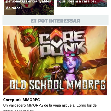
personatges entranyables
que posem a casa per
de Nadal
Nadal?
ET POT INTERESSAR
Corepunk MMORPG
Un verdadero MMORPG de la vieja escuela ¡Cómo los de
antes, pero mejor!