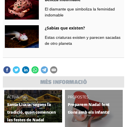
El diamante que simboliza la feminidad
indomable
¿Sabías que existen?
Estas criaturas existen y parecen sacadas
de otro planeta
MÉS INFORMACIÓ
ACTUALITAT
PROPOSTES
Santa Llúcia: segons la
Preparem Nadal fent
tradició, quan comencen
tions amb els infants!
les festes de Nadal