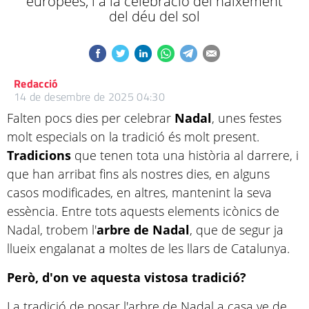
europees, i a la celebració del naixement
del déu del sol
Redacció
14 de desembre de 2025 04:30
Falten pocs dies per celebrar
Nadal
, unes festes
molt especials on la tradició és molt present.
Tradicions
que tenen tota una història al darrere, i
que han arribat fins als nostres dies, en alguns
casos modificades, en altres, mantenint la seva
essència. Entre tots aquests elements icònics de
Nadal, trobem l'
arbre de Nadal
, que de segur ja
llueix engalanat a moltes de les llars de Catalunya.
Però, d'on ve aquesta vistosa tradició?
La tradició de posar l'arbre de Nadal a casa ve de